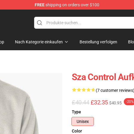
FREE
shipping on orders over $100
op
Nach Kategorie einkaufen
Bestellung verfolgen
Bl
Sza Control Auf
(7 customer reviews
£40.44
£32.35
-20%
$40.95
Type
Unisex
Color