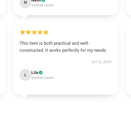
Nash
N
Verified owner
This item is both practical and well-
constructed. It works perfectly for my needs.
Oct 12, 2024
Lila
L
Verified owner