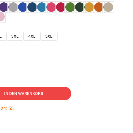
L
3XL
4XL
5XL
IN DEN WARENKORB
:
24
:
54