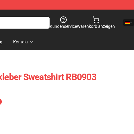
Kundenservice
Warenkorb anzeigen
og
Kontakt
kleber Sweatshirt RB0903
)