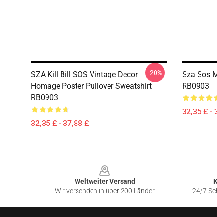
-20%
SZA Kill Bill SOS Vintage Decor
Sza Sos M
Homage Poster Pullover Sweatshirt
RB0903
RB0903
32,35 £ - 
32,35 £ - 37,88 £
Footer
Weltweiter Versand
K
Wir versenden in über 200 Länder
24/7 Sch