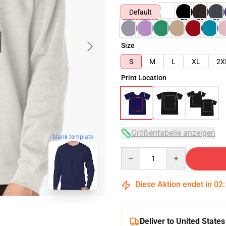
Default
Size
S
M
L
XL
2X
Print Location
Größentabelle anzeigen
blank template
Quantity
Diese Aktion endet in
02
Deliver to United States