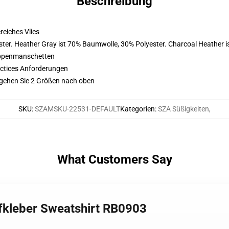
Beschreibung
eiches Vlies
ter. Heather Gray ist 70% Baumwolle, 30% Polyester. Charcoal Heather 
ippenmanschetten
actices Anforderungen
 gehen Sie 2 Größen nach oben
SKU
:
SZAMSKU-22531-DEFAULT
Kategorien
:
SZA Süßigkeiten
,
What Customers Say
ufkleber Sweatshirt RB0903