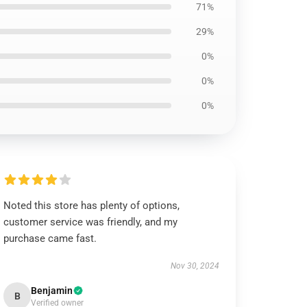
71%
29%
0%
0%
0%
Noted this store has plenty of options,
customer service was friendly, and my
purchase came fast.
Nov 30, 2024
Benjamin
B
Verified owner