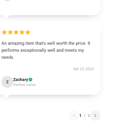
An amazing item that’s well worth the price. It
performs exceptionally well and meets my
needs.
Sep 25, 2024
Zachary
Z
Verified owner
1
/
2