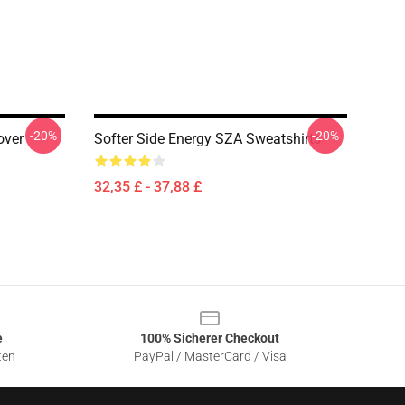
-20%
-20%
over
Softer Side Energy SZA Sweatshirts
32,35 £ - 37,88 £
e
100% Sicherer Checkout
ten
PayPal / MasterCard / Visa