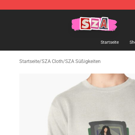
SZA Shop - Official SZA Merchandise Store
Startseite
Sh
Startseite
/
SZA Cloth
/
SZA Süßigkeiten