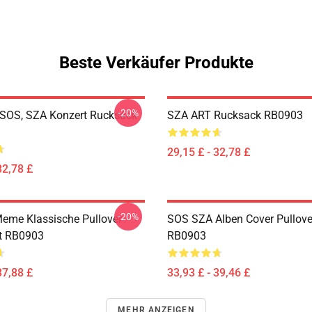
Beste Verkäufer Produkte
-20%
SOS, SZA Konzert Rucksack
SZA ART Rucksack RB0903
29,15 £ - 32,78 £
32,78 £
-20%
eme Klassische Pullover
SOS SZA Alben Cover Pullove
t RB0903
RB0903
37,88 £
33,93 £ - 39,46 £
MEHR ANZEIGEN