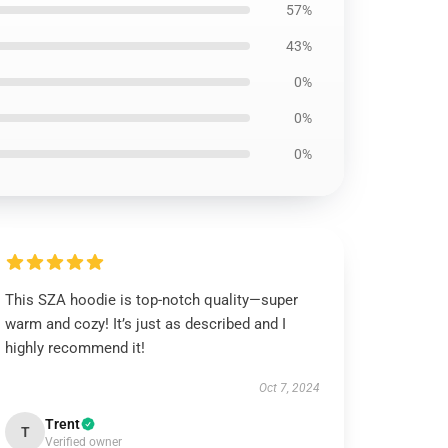
57%
43%
0%
0%
0%
This SZA hoodie is top-notch quality—super
warm and cozy! It’s just as described and I
highly recommend it!
Oct 7, 2024
Trent
T
Verified owner