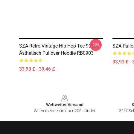
-20%
SZA Retro Vintage Hip Hop Tee 90's
SZA Pullo
Ästhetisch Pullover Hoodie RB0903
33,93 £ - 
33,93 £ - 39,46 £
Footer
Weltweiter Versand
K
Wir versenden in über 200 Länder
24/7 Sch