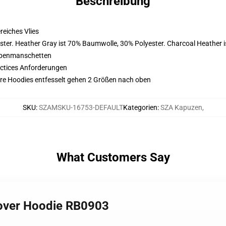
Beschreibung
eiches Vlies
ster. Heather Gray ist 70% Baumwolle, 30% Polyester. Charcoal Heather 
ppenmanschetten
actices Anforderungen
 Ihre Hoodies entfesselt gehen 2 Größen nach oben
SKU
:
SZAMSKU-16753-DEFAULT
Kategorien
:
SZA Kapuzen
,
What Customers Say
lover Hoodie RB0903