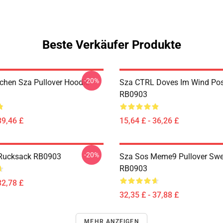
Beste Verkäufer Produkte
-20%
hen Sza Pullover Hoodie
Sza CTRL Doves Im Wind Pos
RB0903
39,46 £
15,64 £ - 36,26 £
-20%
Rucksack RB0903
Sza Sos Meme9 Pullover Swe
RB0903
32,78 £
32,35 £ - 37,88 £
MEHR ANZEIGEN