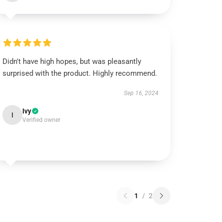
Didn't have high hopes, but was pleasantly
surprised with the product. Highly recommend.
Sep 16, 2024
Ivy
I
Verified owner
1
/
2