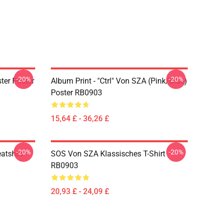
-20%
-20%
ter Poster
Album Print - "Ctrl" Von SZA (Pink/Blue)
Poster RB0903
15,64 £ - 36,26 £
-20%
-20%
atshirt
SOS Von SZA Klassisches T-Shirt
RB0903
20,93 £ - 24,09 £