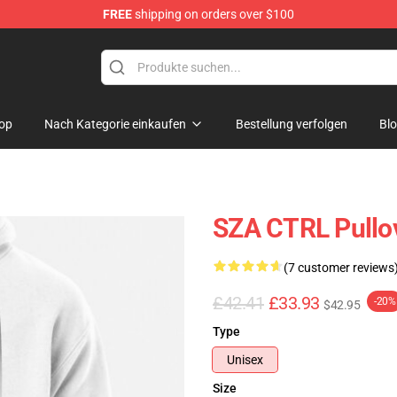
FREE
shipping on orders over $100
op
Nach Kategorie einkaufen
Bestellung verfolgen
Bl
SZA CTRL Pullo
(7 customer reviews
£42.41
£33.93
-20%
$42.95
Type
Unisex
Size