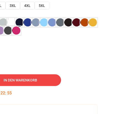
L
3XL
4XL
5XL
IN DEN WARENKORB
:
22
:
54