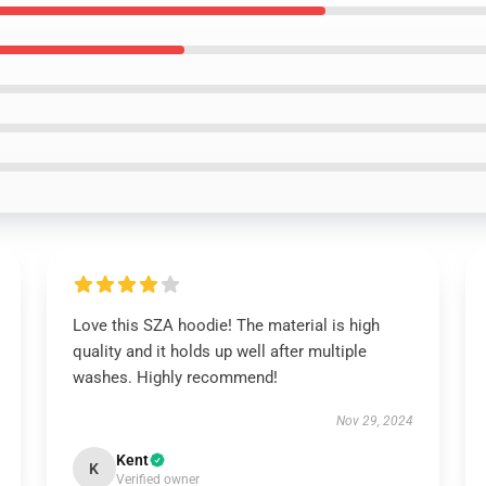
Love this SZA hoodie! The material is high
quality and it holds up well after multiple
washes. Highly recommend!
Nov 29, 2024
Kent
K
Verified owner