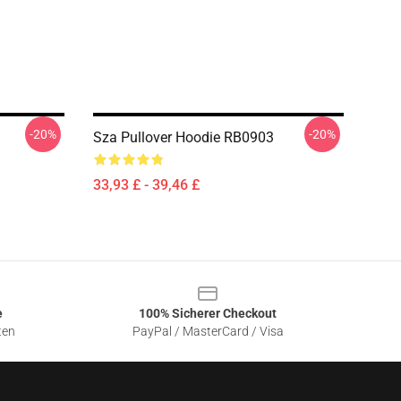
-20%
-20%
Sza Pullover Hoodie RB0903
33,93 £ - 39,46 £
e
100% Sicherer Checkout
ten
PayPal / MasterCard / Visa