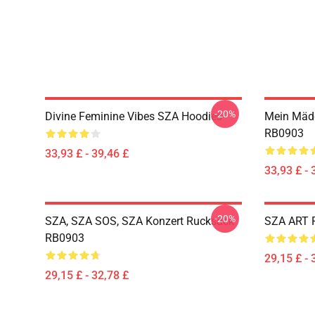
-20%
Divine Feminine Vibes SZA Hoodies
Mein Mädc
RB0903
33,93 £ - 39,46 £
33,93 £ - 
-20%
SZA, SZA SOS, SZA Konzert Rucksack
SZA ART 
RB0903
29,15 £ - 
29,15 £ - 32,78 £