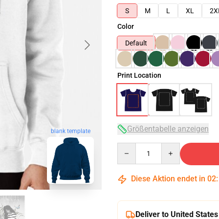
S
M
L
XL
2X
Color
Default
Print Location
Größentabelle anzeigen
blank template
Quantity
Diese Aktion endet in
02
Deliver to United States