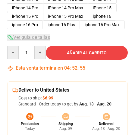
iPhone 14 Pro
iPhone 14 Pro Max
iPhone 15
iPhone 15 Pro
iPhone 15 Pro Max
iphone 16
iphone 16 Pro
iphone 16 Plus
iphone 16 Pro Max
Ver guía de tallas
Quantity
AÑADIR AL CARRITO
Esta venta termina en
04
:
52
:
54
Deliver to United States
Cost to ship:
$6.99
Standard - Order today to get by
Aug. 13 - Aug. 20
Production
Shipping
Delivered
Today
Aug. 09
Aug. 13 - Aug. 20