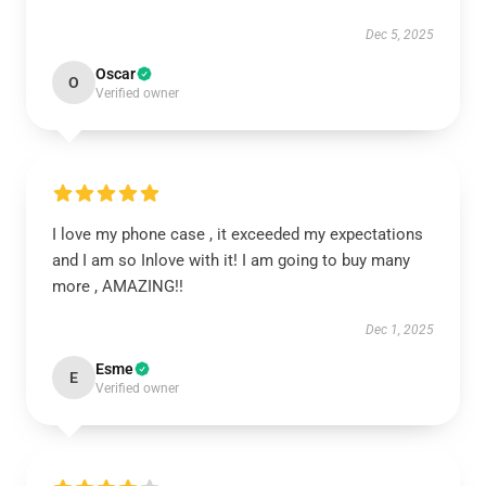
Dec 5, 2025
Oscar
O
Verified owner
I love my phone case , it exceeded my expectations
and I am so Inlove with it! I am going to buy many
more , AMAZING!!
Dec 1, 2025
Esme
E
Verified owner