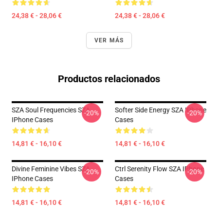
24,38 € - 28,06 €
24,38 € - 28,06 €
VER MÁS
Productos relacionados
SZA Soul Frequencies SZA
Softer Side Energy SZA IPhone
-20%
-20%
IPhone Cases
Cases
14,81 € - 16,10 €
14,81 € - 16,10 €
Divine Feminine Vibes SZA
Ctrl Serenity Flow SZA IPhone
-20%
-20%
IPhone Cases
Cases
14,81 € - 16,10 €
14,81 € - 16,10 €