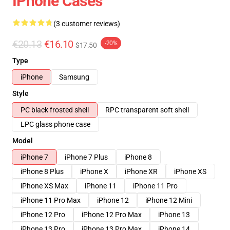
IPhone Cases
(3 customer reviews)
€20.13
€16.10
-20%
$17.50
Type
iPhone
Samsung
Style
PC black frosted shell
RPC transparent soft shell
LPC glass phone case
Model
iPhone 7
iPhone 7 Plus
iPhone 8
iPhone 8 Plus
iPhone X
iPhone XR
iPhone XS
iPhone XS Max
iPhone 11
iPhone 11 Pro
iPhone 11 Pro Max
iPhone 12
iPhone 12 Mini
iPhone 12 Pro
iPhone 12 Pro Max
iPhone 13
iPhone 13 Pro
iPhone 13 Pro Max
iPhone 14