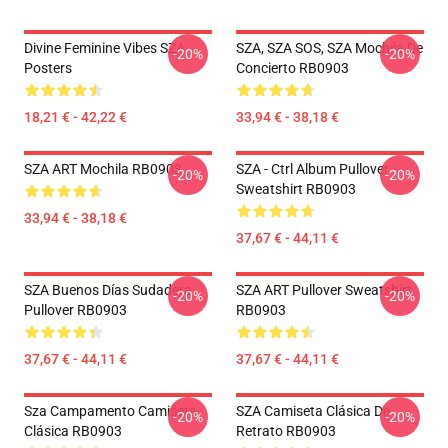
Divine Feminine Vibes SZA
SZA, SZA SOS, SZA Mochila De
-20%
-20%
Posters
Concierto RB0903
18,21 € - 42,22 €
33,94 € - 38,18 €
SZA ART Mochila RB0903
SZA - Ctrl Album Pullover
-20%
-20%
Sweatshirt RB0903
33,94 € - 38,18 €
37,67 € - 44,11 €
SZA Buenos Días Sudadera
SZA ART Pullover Sweatshirt
-20%
-20%
Pullover RB0903
RB0903
37,67 € - 44,11 €
37,67 € - 44,11 €
Sza Campamento Camiseta
SZA Camiseta Clásica De
-20%
-20%
Clásica RB0903
Retrato RB0903