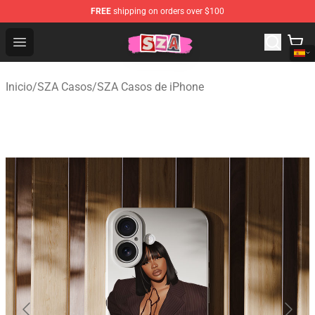
FREE
shipping on orders over $100
SZA Shop - Official SZA Merchandise Store
Open menu
Inicio
/
SZA Casos
/
SZA Casos de iPhone