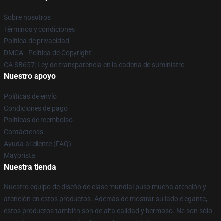
Sobre nosotros
Términos y condiciones
Política de privacidad
DMCA - Política de Copyright
CA SB657: Ley de transparencia en la cadena de suministro
Nuestro apoyo
Políticas de envío
Condiciones de pago
Políticas de reembolso
Contáctenos
Ayuda al cliente (FAQ)
Mayorista
Nuestra tienda
Nuestro equipo de diseño de clase mundial puso mucha atención y
atención en estos productos. Además de mostrar su lado elegante,
estos productos también son de alta calidad y hermoso. No son sólo