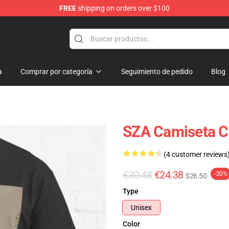
FREE
shipping on orders over $100
a
Comprar por categoría
Seguimiento de pedido
Blog
SZA Camiseta C
(4 customer reviews
€30.48
€24.38
-20%
$26.50
Type
Unisex
Color