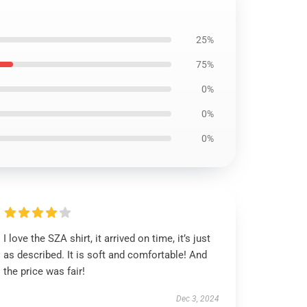
25%
75%
0%
0%
0%
I love the SZA shirt, it arrived on time, it’s just
as described. It is soft and comfortable! And
the price was fair!
Dec 3, 2024