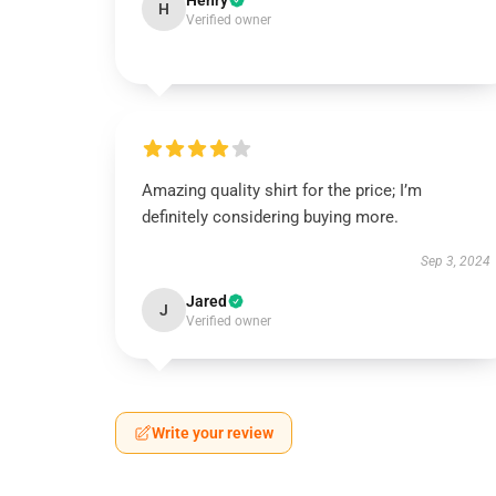
Henry
H
Verified owner
Amazing quality shirt for the price; I’m
definitely considering buying more.
Sep 3, 2024
Jared
J
Verified owner
Write your review