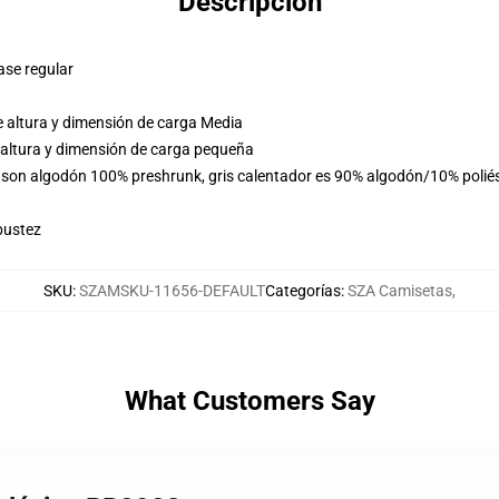
Descripción
ase regular
e altura y dimensión de carga Media
 altura y dimensión de carga pequeña
s son algodón 100% preshrunk, gris calentador es 90% algodón/10% polié
bustez
SKU
:
SZAMSKU-11656-DEFAULT
Categorías
:
SZA Camisetas
,
What Customers Say