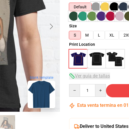
Default
Size
S
M
L
XL
2X
Print Location
Ver guía de tallas
blank template
Quantity
Esta venta termina en
01
Deliver to United States