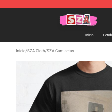
SZA Shop - Official SZA Merchandise Store
Inicio
Tiend
Inicio
/
SZA Cloth
/
SZA Camisetas