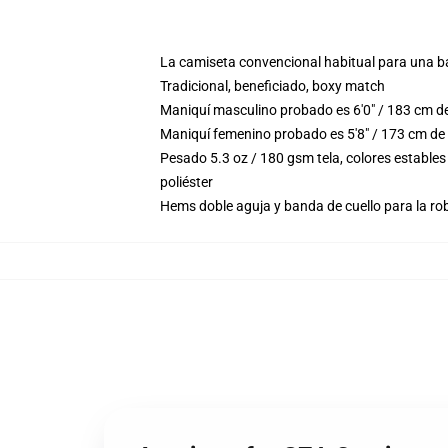
La camiseta convencional habitual para una b
Tradicional, beneficiado, boxy match
Maniquí masculino probado es 6'0" / 183 cm d
Maniquí femenino probado es 5'8" / 173 cm de
Pesado 5.3 oz / 180 gsm tela, colores estable
poliéster
Hems doble aguja y banda de cuello para la ro