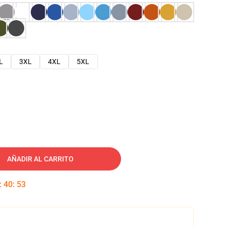
L
3XL
4XL
5XL
AÑADIR AL CARRITO
:
40
:
52