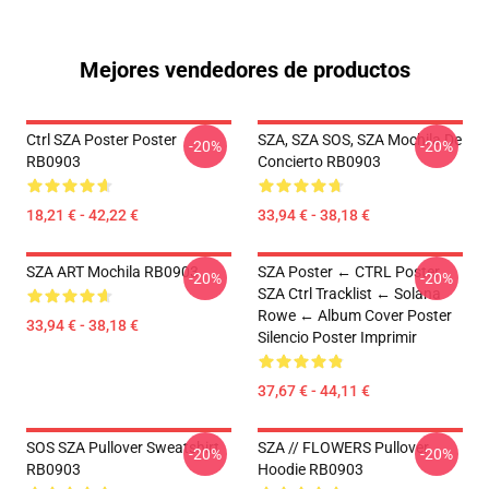
Mejores vendedores de productos
Ctrl SZA Poster Poster
SZA, SZA SOS, SZA Mochila De
-20%
-20%
RB0903
Concierto RB0903
18,21 € - 42,22 €
33,94 € - 38,18 €
SZA ART Mochila RB0903
SZA Poster ← CTRL Poster
-20%
-20%
SZA Ctrl Tracklist ← Solana
Rowe ← Album Cover Poster
33,94 € - 38,18 €
Silencio Poster Imprimir
37,67 € - 44,11 €
SOS SZA Pullover Sweatshirt
SZA // FLOWERS Pullover
-20%
-20%
RB0903
Hoodie RB0903