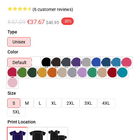
(6 customer reviews)
€47.09
€37.67
-20%
$40.95
Type
Unisex
Color
Default
Size
S
M
L
XL
2XL
3XL
4XL
5XL
Print Location