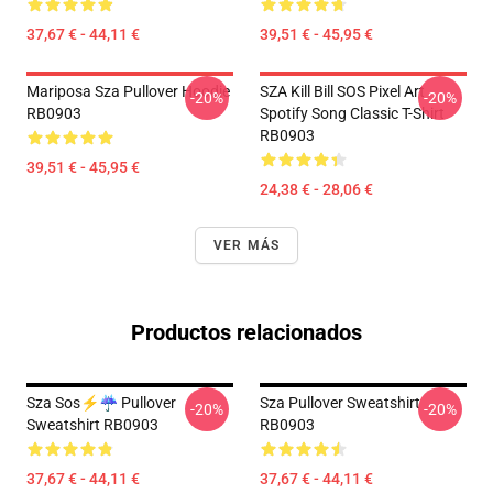
37,67 € - 44,11 €
39,51 € - 45,95 €
Mariposa Sza Pullover Hoodie
SZA Kill Bill SOS Pixel Art
-20%
-20%
RB0903
Spotify Song Classic T-Shirt
RB0903
39,51 € - 45,95 €
24,38 € - 28,06 €
VER MÁS
Productos relacionados
Sza Sos⚡☔ Pullover
Sza Pullover Sweatshirt
-20%
-20%
Sweatshirt RB0903
RB0903
37,67 € - 44,11 €
37,67 € - 44,11 €