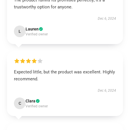
The product fulfills its promises perfectly; it's a
trustworthy option for anyone.
Dec 6, 2024
Lauren
L
Verified owner
Expected little, but the product was excellent. Highly
recommend.
Dec 6, 2024
Clara
C
Verified owner