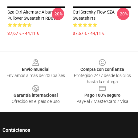
Sza Ctrl Alternate Album Art
Ctrl Serenity Flow SZA
-20%
-20%
Pullover Sweatshirt RB0903
Sweatshirts
37,67 € - 44,11 €
37,67 € - 44,11 €
Footer
Envío mundial
Compra con confianza
Enviamos a más de 200 países
Protegido 24/7 desde los clics
hasta la entrega
Garantía internacional
Pago 100% seguro
Ofrecido en el país de uso
PayPal / MasterCard / Visa
Contáctenos