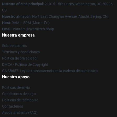
Nuestra oficina principal
: 21015 15th St NW, Washington, DC 20005,
US
Nuestro almacén
: No 1 East Chang'an Avenue, Atushi, Beijing, CN
Hora
: 9AM – 5PM (Mon – Fri)
Email
: contact@szamerch.shop
Nuestra empresa
Sobre nosotros
Términos y condiciones
Política de privacidad
DMCA - Política de Copyright
CA SB657: Ley de transparencia en la cadena de suministro
Nuestro apoyo
Políticas de envío
Condiciones de pago
Políticas de reembolso
Contáctenos
Ayuda al cliente (FAQ)