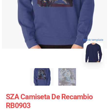
blank template
SZA Camiseta De Recambio
RB0903