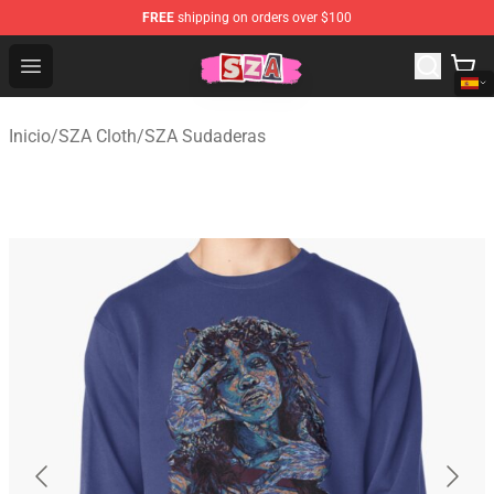
FREE
shipping on orders over $100
SZA Shop - Official SZA Merchandise Store
Open menu
Inicio
/
SZA Cloth
/
SZA Sudaderas