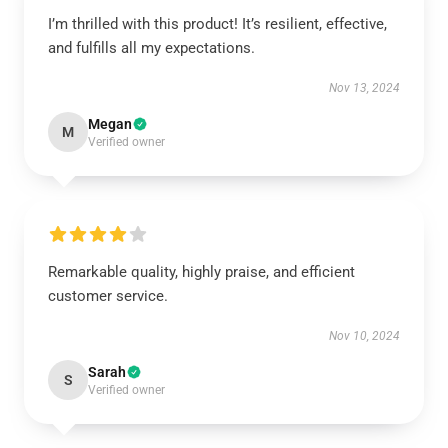
I’m thrilled with this product! It’s resilient, effective,
and fulfills all my expectations.
Nov 13, 2024
Megan
M
Verified owner
Remarkable quality, highly praise, and efficient
customer service.
Nov 10, 2024
Sarah
S
Verified owner