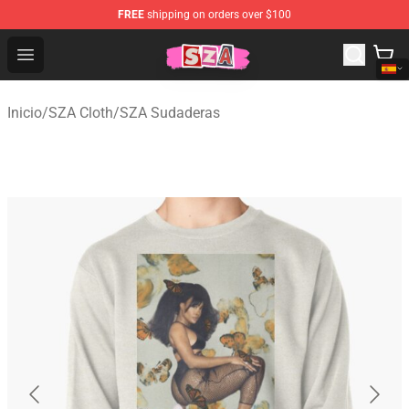
FREE
shipping on orders over $100
SZA Shop - Official SZA Merchandise Store
Open menu
Inicio
/
SZA Cloth
/
SZA Sudaderas