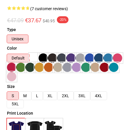
(7 customer reviews)
€47.09
€37.67
-20%
$40.95
Type
Unisex
Color
Default
Size
S
M
L
XL
2XL
3XL
4XL
5XL
Print Location