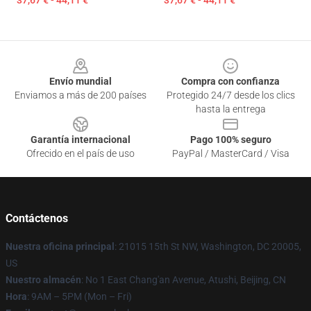
37,67 € - 44,11 €
37,67 € - 44,11 €
Footer
Envío mundial
Compra con confianza
Enviamos a más de 200 países
Protegido 24/7 desde los clics
hasta la entrega
Garantía internacional
Pago 100% seguro
Ofrecido en el país de uso
PayPal / MasterCard / Visa
Contáctenos
Nuestra oficina principal
: 21015 15th St NW, Washington, DC 20005,
US
Nuestro almacén
: No 1 East Chang'an Avenue, Atushi, Beijing, CN
Hora
: 9AM – 5PM (Mon – Fri)