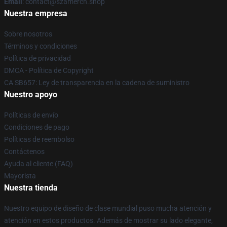
Email
: contact@szamerch.shop
Nuestra empresa
Sobre nosotros
Términos y condiciones
Política de privacidad
DMCA - Política de Copyright
CA SB657: Ley de transparencia en la cadena de suministro
Nuestro apoyo
Políticas de envío
Condiciones de pago
Políticas de reembolso
Contáctenos
Ayuda al cliente (FAQ)
Mayorista
Nuestra tienda
Nuestro equipo de diseño de clase mundial puso mucha atención y
atención en estos productos. Además de mostrar su lado elegante,