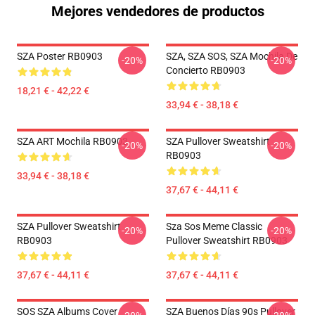
Mejores vendedores de productos
SZA Poster RB0903
SZA, SZA SOS, SZA Mochila De
-20%
-20%
Concierto RB0903
18,21 € - 42,22 €
33,94 € - 38,18 €
SZA ART Mochila RB0903
SZA Pullover Sweatshirt
-20%
-20%
RB0903
33,94 € - 38,18 €
37,67 € - 44,11 €
SZA Pullover Sweatshirt
Sza Sos Meme Classic
-20%
-20%
RB0903
Pullover Sweatshirt RB0903
37,67 € - 44,11 €
37,67 € - 44,11 €
SOS SZA Albums Cover
SZA Buenos Días 90s Pullover