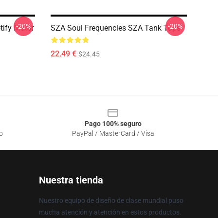
-20%
-20%
tify Matar
SZA Soul Frequencies SZA Tank Tops
22,49 €
$24.45
Pago 100% seguro
o
PayPal / MasterCard / Visa
Nuestra tienda
Nuestro equipo de diseño de clase mundial puso
mucha atención y atención en estos productos.