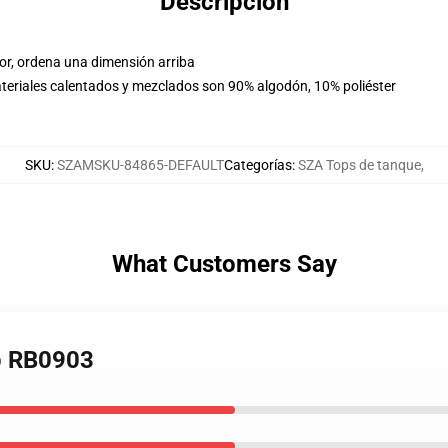
Descripción
tor, ordena una dimensión arriba
teriales calentados y mezclados son 90% algodón, 10% poliéster
SKU
:
SZAMSKU-84865-DEFAULT
Categorías
:
SZA Tops de tanque
,
What Customers Say
op RB0903