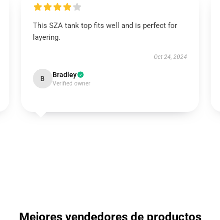
This SZA tank top fits well and is perfect for
layering.
Oct 24, 2024
Bradley
B
Verified owner
Mejores vendedores de productos