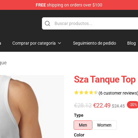
FREE
shipping on orders over $100
a
Comprar por categoría
Seguimiento de pedido
Blog
que
Sza Tanque Top
(6 customer reviews
€28.12
€22.49
-20%
$24.45
Type
Men
Women
Color