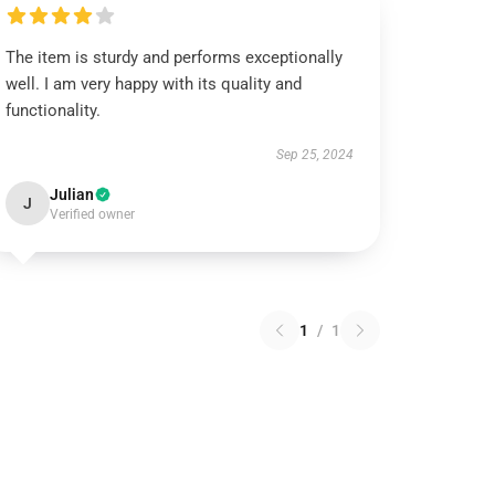
The item is sturdy and performs exceptionally
well. I am very happy with its quality and
functionality.
Sep 25, 2024
Julian
J
Verified owner
1
/
1