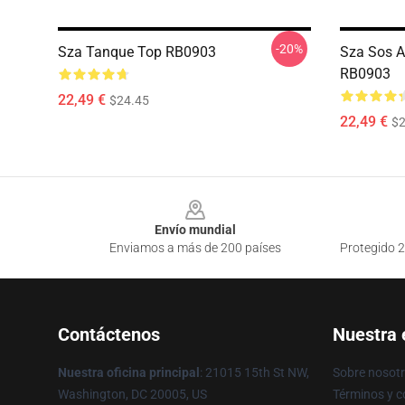
-20%
Sza Tanque Top RB0903
Sza Sos A
RB0903
22,49 €
$24.45
22,49 €
$2
Footer
Envío mundial
Enviamos a más de 200 países
Protegido 2
Contáctenos
Nuestra
Nuestra oficina principal
: 21015 15th St NW,
Sobre nosot
Washington, DC 20005, US
Términos y c