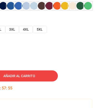
L
3XL
4XL
5XL
AÑADIR AL CARRITO
:
57
:
54