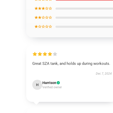
★★★☆☆
★★☆☆☆
★☆☆☆☆
Great SZA tank, and holds up during workouts.
Dec 7, 2024
Harrison
H
Verified owner