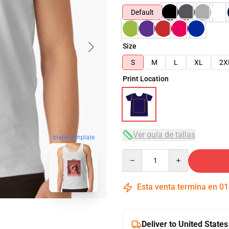
Default
Size
S
M
L
XL
2X
Print Location
Ver guía de tallas
blank template
Quantity
Esta venta termina en
01
Deliver to United States