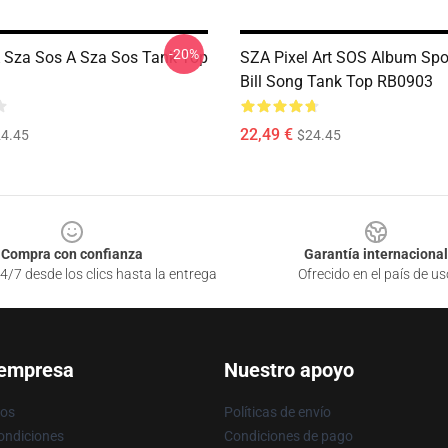
-20%
 Sza Sos A Sza Sos Tank Top
SZA Pixel Art SOS Album Spo
Bill Song Tank Top RB0903
22,49 €
4.45
$24.45
Compra con confianza
Garantía internacional
4/7 desde los clics hasta la entrega
Ofrecido en el país de us
 empresa
Nuestro apoyo
ros
Políticas de envío
ondiciones
Condiciones de pago