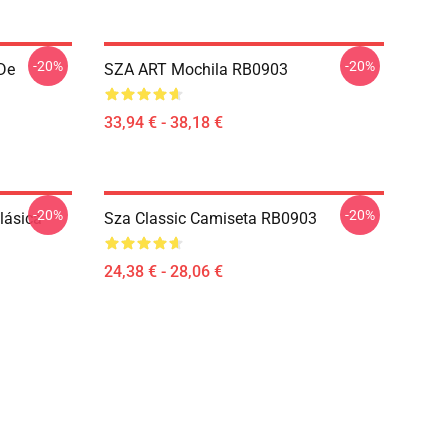
-20%
-20%
De
SZA ART Mochila RB0903
33,94 € - 38,18 €
-20%
-20%
lásica
Sza Classic Camiseta RB0903
24,38 € - 28,06 €