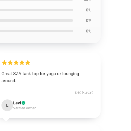
0%
0%
0%
Great SZA tank top for yoga or lounging
around.
Dec 6, 2024
Levi
L
Verified owner