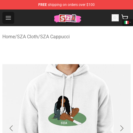
FREE
shipping on orders over $100
SZA Shop - Official SZA Merchandise Store
Open menu
Home
/
SZA Cloth
/
SZA Cappucci