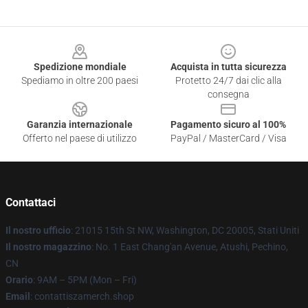
Footer
Spedizione mondiale
Acquista in tutta sicurezza
Spediamo in oltre 200 paesi
Protetto 24/7 dai clic alla
consegna
Garanzia internazionale
Pagamento sicuro al 100%
Offerto nel paese di utilizzo
PayPal / MasterCard / Visa
Contattaci
Il nostro ufficio
: 21015 15th St NW, Washington, DC 20005, Stati Uniti
Il nostro magazzino
: No. 1 East Chang'an Avenue, Atushi, Pechino,
CN
Orario
: 9AM – 5PM (Mon – Fri)
Email
: contattiszamerch.shop