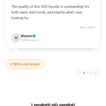
The quality of this SZA hoodie is outstanding! It’s
both warm and comfy, and exactly what I was
looking for.
Sep 1, 2024
Weston
W
Verified owner
Write your review
1
/
1
I prodotti più venduti