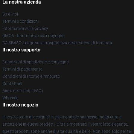
La nostra azienda
Su di noi
Termini e condizioni
Informativa sulla privacy
DMCA - Informativa sul copyright
CA SB657: Legge sulla trasparenza della catena di fornitura
Il nostro supporto
Condizioni di spedizione e consegna
Termini di pagamento
Condizioni di ritorno e rimborso
Contattaci
Aiuto del cliente (FAQ)
Whosale
Il nostro negozio
Il nostro team di design di livello mondiale ha messo molta cura e
attenzione in questi prodotti. Oltre a mostrare il vostro lato elegante,
questi prodotti sono anche di alta qualità e bello. Non sono solo per te,