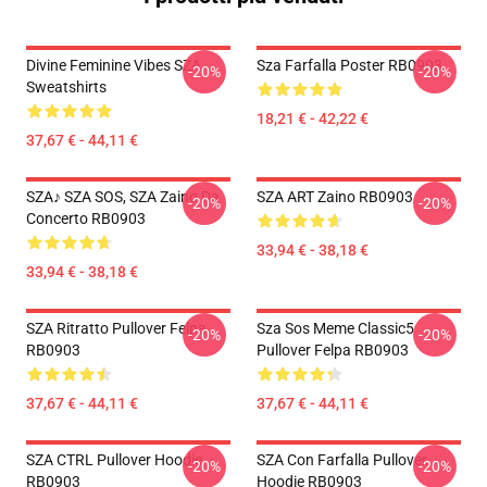
Divine Feminine Vibes SZA
Sza Farfalla Poster RB0903
-20%
-20%
Sweatshirts
18,21 € - 42,22 €
37,67 € - 44,11 €
SZA♪ SZA SOS, SZA Zaino Da
SZA ART Zaino RB0903
-20%
-20%
Concerto RB0903
33,94 € - 38,18 €
33,94 € - 38,18 €
SZA Ritratto Pullover Felpa
Sza Sos Meme Classic5
-20%
-20%
RB0903
Pullover Felpa RB0903
37,67 € - 44,11 €
37,67 € - 44,11 €
SZA CTRL Pullover Hoodie
SZA Con Farfalla Pullover
-20%
-20%
RB0903
Hoodie RB0903