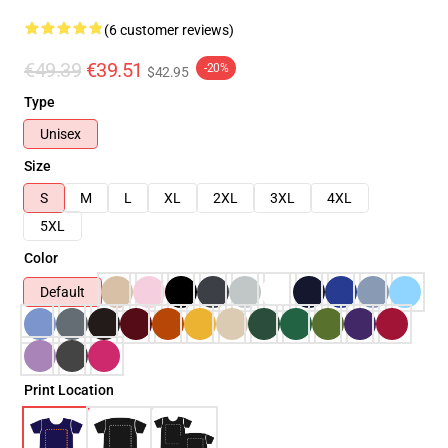
(6 customer reviews)
€49.39
€39.51
-20%
$42.95
Type
Unisex
Size
S
M
L
XL
2XL
3XL
4XL
5XL
Color
Default
Print Location