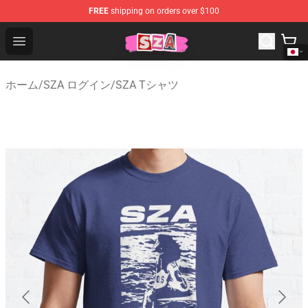
FREE
shipping on orders over $100
SZA Shop - Official SZA Merchandise Store
Open menu
ホーム
/
SZA ログイン
/
SZA Tシャツ