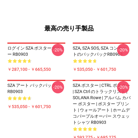
最高の売り手製品
ログイン SZA ポスターポスタ
SZA, SZA SOS, SZA コンサー
-20%
-20%
ー RB0903
トのバックパックRB0903
￥287,100 - ￥665,550
￥535,050 - ￥601,750
SZA アート バックパック
SZA ポスター | CTRL ポスター
-20%
-20%
RB0903
| SZA Ctrl のトラックリスト |
SOLANA Rowe | アルバム カバ
ー ポスター | ポスター プリン
￥535,050 - ￥601,750
ト | ウォールアート | ホームデ
コパープルオーバー スウェッ
トシャツ RB0903
￥593,775 - ￥695,275