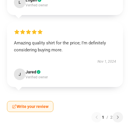
Logan
L
Verified owner
Amazing quality shirt for the price; I’m definitely
considering buying more.
Nov 1, 2024
Jared
J
Verified owner
Write your review
1
/
2