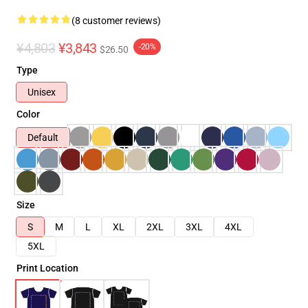
(8 customer reviews)
¥4,803
¥3,843
-20%
$26.50
Type
Unisex
Color
Default
Size
S
M
L
XL
2XL
3XL
4XL
5XL
Print Location