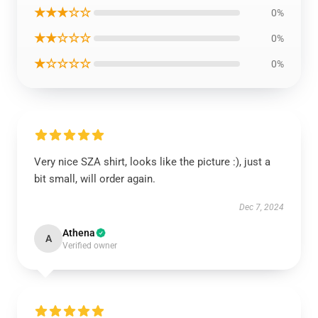
★★★☆☆
0%
★★☆☆☆
0%
★☆☆☆☆
0%
Very nice SZA shirt, looks like the picture :), just a
bit small, will order again.
Dec 7, 2024
Athena
A
Verified owner