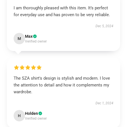
I am thoroughly pleased with this item. It’s perfect
for everyday use and has proven to be very reliable.
Dec 5, 2024
Max
M
Verified owner
The SZA shirt's design is stylish and modern. I love
the attention to detail and how it complements my
wardrobe.
Dec 1, 2024
Holden
H
Verified owner