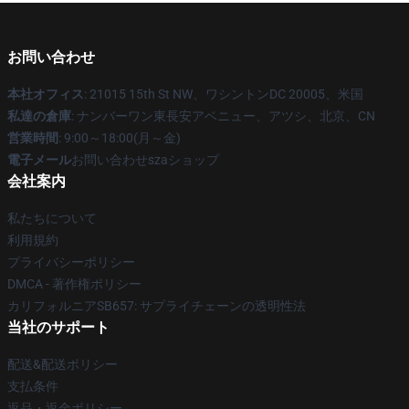
お問い合わせ
本社オフィス
: 21015 15th St NW、ワシントンDC 20005、米国
私達の倉庫
: ナンバーワン東長安アベニュー、アツシ、北京、CN
営業時間
: 9:00～18:00(月～金)
電子メール
お問い合わせszaショップ
会社案内
私たちについて
利用規約
プライバシーポリシー
DMCA - 著作権ポリシー
カリフォルニアSB657: サプライチェーンの透明性法
当社のサポート
配送&配送ポリシー
支払条件
返品・返金ポリシー