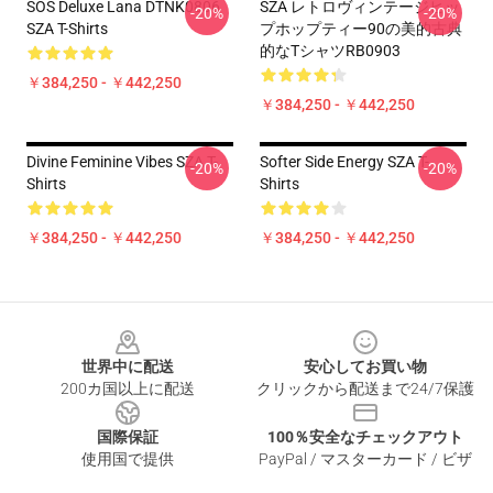
SOS Deluxe Lana DTNK0806
SZA レトロヴィンテージヒッ
-20%
-20%
SZA T-Shirts
プホップティー90の美的古典
的なTシャツRB0903
￥384,250 - ￥442,250
￥384,250 - ￥442,250
Divine Feminine Vibes SZA T-
Softer Side Energy SZA T-
-20%
-20%
Shirts
Shirts
￥384,250 - ￥442,250
￥384,250 - ￥442,250
Footer
世界中に配送
安心してお買い物
200カ国以上に配送
クリックから配送まで24/7保護
国際保証
100％安全なチェックアウト
使用国で提供
PayPal / マスターカード / ビザ