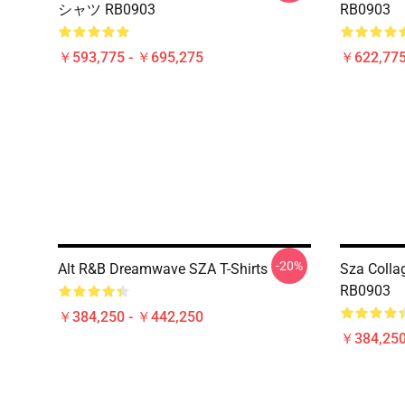
シャツ RB0903
RB0903
￥593,775 - ￥695,275
￥622,775
-20%
Alt R&B Dreamwave SZA T-Shirts
Sza Col
RB0903
￥384,250 - ￥442,250
￥384,250