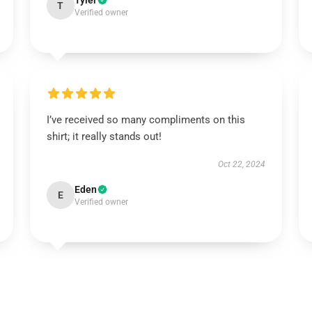
Tyler
T
Verified owner
I’ve received so many compliments on this
shirt; it really stands out!
Oct 22, 2024
Eden
E
Verified owner