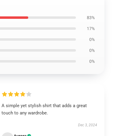
83%
17%
0%
0%
0%
A simple yet stylish shirt that adds a great
touch to any wardrobe.
Dec 3, 2024