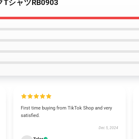
シックTシャツRB0903
First time buying from TikTok Shop and very
satisfied.
Dec 5, 2024