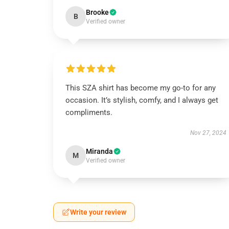
Brooke
B
Verified owner
This SZA shirt has become my go-to for any
occasion. It’s stylish, comfy, and I always get
compliments.
Nov 27, 2024
Miranda
M
Verified owner
Write your review