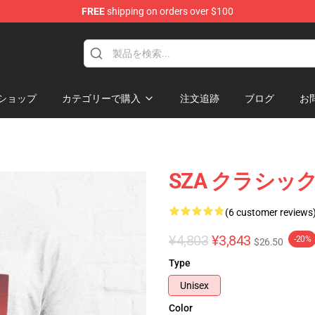
FREE
shipping on orders over $100
ショップ
カテゴリーで購入
注文追跡
ブログ
お
SZA クラシック
(6 customer reviews
¥4,803
¥3,843
-20%
$26.50
Type
Unisex
Color