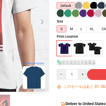
Default
Size
S
M
L
XL
2X
Print Location
サイズガイドを見る
blank template
Quantity
このセールはあと
01
:
26
Deliver to United States