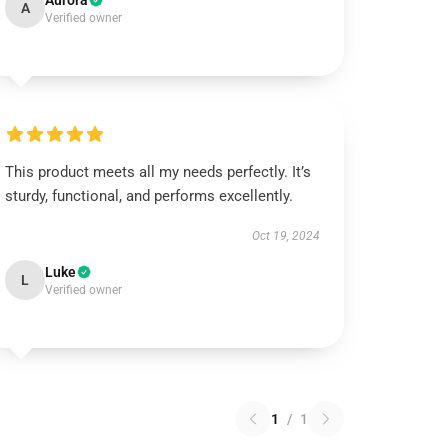
Aurora
A
Verified owner
This product meets all my needs perfectly. It’s
sturdy, functional, and performs excellently.
Oct 19, 2024
Luke
L
Verified owner
1
/
1