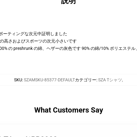
説明
よびスポーティングな次元中証明しました
 cmの高さおよびスポーツの次元小さいです
は 100% の preshrunk の綿、ヘザーの灰色です 90% の綿/10% ポリエ
SKU
:
SZAMSKU-85377-DEFAULT
カテゴリー
:
SZA Tシャツ
,
What Customers Say