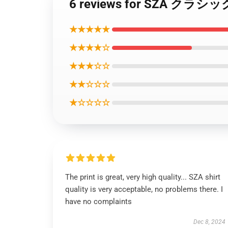
6 reviews for SZA クラ
★★★★★
★★★★☆
★★★☆☆
★★☆☆☆
★☆☆☆☆
The print is great, very high quality... SZA shirt
quality is very acceptable, no problems there. I
have no complaints
Dec 8, 2024