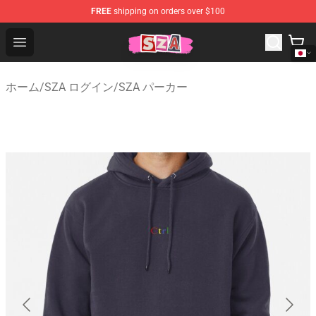
FREE
shipping on orders over $100
SZA Shop - Official SZA Merchandise Store
Open menu
ホーム
/
SZA ログイン
/
SZA パーカー