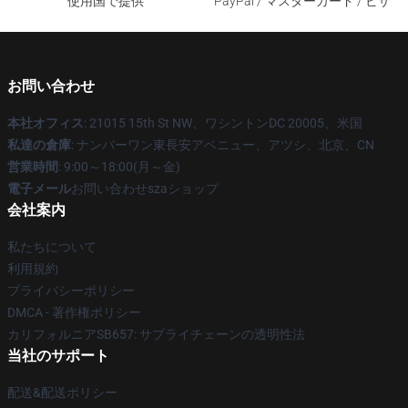
使用国で提供
PayPal / マスターカード / ビザ
お問い合わせ
本社オフィス
: 21015 15th St NW、ワシントンDC 20005、米国
私達の倉庫
: ナンバーワン東長安アベニュー、アツシ、北京、CN
営業時間
: 9:00～18:00(月～金)
電子メール
お問い合わせszaショップ
会社案内
私たちについて
利用規約
プライバシーポリシー
DMCA - 著作権ポリシー
カリフォルニアSB657: サプライチェーンの透明性法
当社のサポート
配送&配送ポリシー