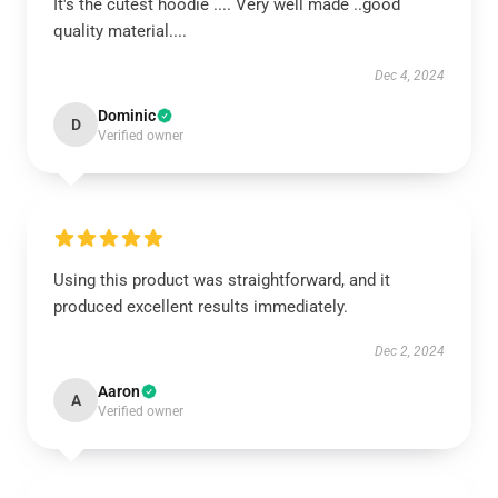
It's the cutest hoodie .... Very well made ..good
quality material....
Dec 4, 2024
Dominic
D
Verified owner
Using this product was straightforward, and it
produced excellent results immediately.
Dec 2, 2024
Aaron
A
Verified owner