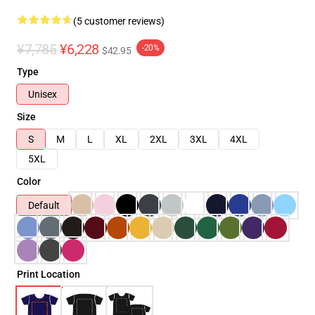
(5 customer reviews)
¥7,785
¥6,228
-20%
$42.95
Type
Unisex
Size
S
M
L
XL
2XL
3XL
4XL
5XL
Color
Default
Print Location