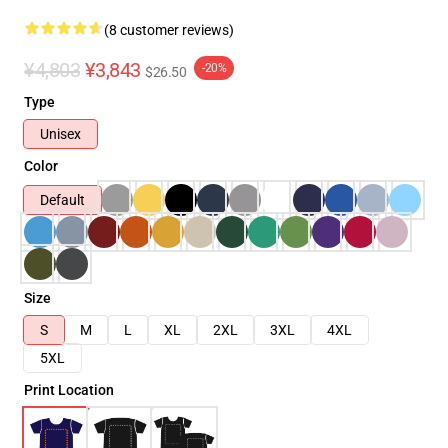
(8 customer reviews)
¥4,803
¥3,843
-20%
$26.50
Type
Unisex
Color
Default
Size
S
M
L
XL
2XL
3XL
4XL
5XL
Print Location