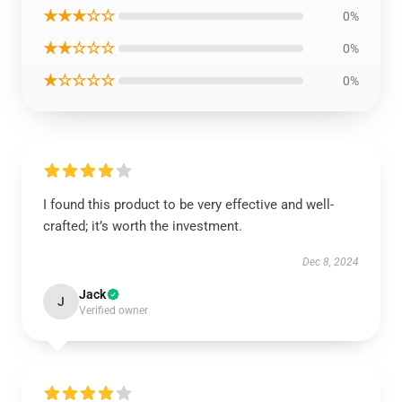
★★★☆☆
0%
★★☆☆☆
0%
★☆☆☆☆
0%
I found this product to be very effective and well-
crafted; it’s worth the investment.
Dec 8, 2024
Jack
J
Verified owner