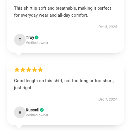
This shirt is soft and breathable, making it perfect
for everyday wear and all-day comfort.
Dec 6, 2024
Troy
T
Verified owner
Good length on this shirt, not too long or too short,
just right.
Dec 1, 2024
Russell
R
Verified owner