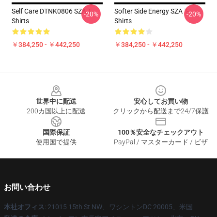
Self Care DTNK0806 SZA T-
Softer Side Energy SZA T-
-20%
-20%
Shirts
Shirts
￥384,250 - ￥442,250
￥384,250 - ￥442,250
Footer
世界中に配送
安心してお買い物
200カ国以上に配送
クリックから配送まで24/7保護
国際保証
100％安全なチェックアウト
使用国で提供
PayPal / マスターカード / ビザ
お問い合わせ
本社オフィス
: 21015 15th St NW、ワシントンDC 20005、米国