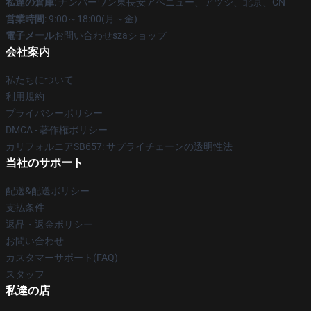
私達の倉庫
: ナンバーワン東長安アベニュー、アツシ、北京、CN
営業時間
: 9:00～18:00(月～金)
電子メール
お問い合わせszaショップ
会社案内
私たちについて
利用規約
プライバシーポリシー
DMCA - 著作権ポリシー
カリフォルニアSB657: サプライチェーンの透明性法
当社のサポート
配送&配送ポリシー
支払条件
返品・返金ポリシー
お問い合わせ
カスタマーサポート(FAQ)
スタッフ
私達の店