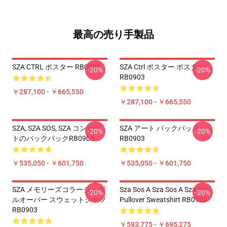
最高の売り手製品
SZA CTRL ポスター RB0903
SZA Ctrl ポスター ポスター
-20%
-20%
RB0903
￥287,100 - ￥665,550
￥287,100 - ￥665,550
SZA, SZA SOS, SZA コンサー
SZA アート バックパック
-20%
-20%
トのバックパックRB0903
RB0903
￥535,050 - ￥601,750
￥535,050 - ￥601,750
SZA メモリーズコラージュ プ
Sza Sos A Sza Sos A Sza Sos
-20%
-20%
ルオーバー スウェットシャツ
Pullover Sweatshirt RB0903
RB0903
￥593,775 - ￥695,275