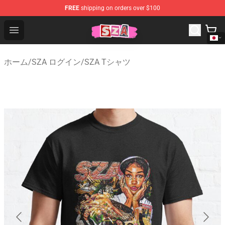
FREE
shipping on orders over $100
SZA Shop - Official SZA Merchandise Store
Open menu
ホーム
/
SZA ログイン
/
SZA Tシャツ