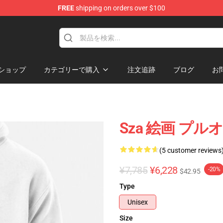
FREE
shipping on orders over $100
ショップ
カテゴリーで購入
注文追跡
ブログ
お
Sza 絵画 プル
(5 customer reviews
¥7,785
¥6,228
-20%
$42.95
Type
Unisex
Size