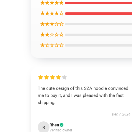
★★★★★
★★★★☆
★★★☆☆
★★☆☆☆
★☆☆☆☆
The cute design of this SZA hoodie convinced
me to buy it, and I was pleased with the fast
shipping.
Dec 7, 2024
Rhea
R
Verified owner