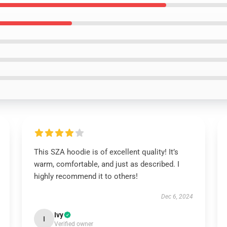
This SZA hoodie is of excellent quality! It’s
warm, comfortable, and just as described. I
highly recommend it to others!
Dec 6, 2024
Ivy
I
Verified owner