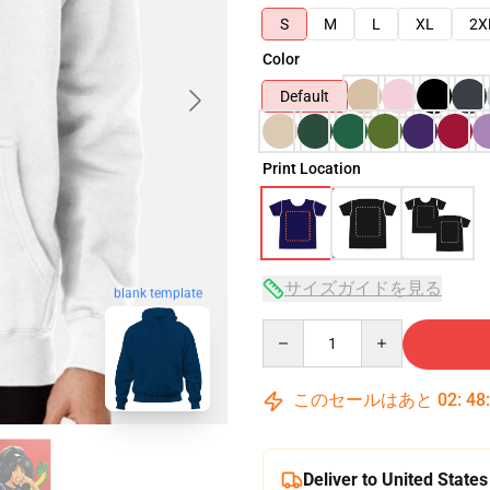
S
M
L
XL
2X
Color
Default
Print Location
サイズガイドを見る
blank template
Quantity
このセールはあと
02
:
48
Deliver to United States