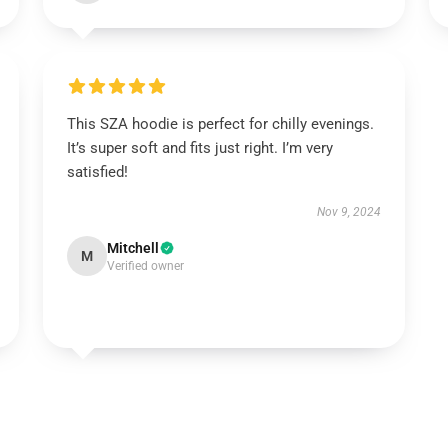
This SZA hoodie is perfect for chilly evenings.
It’s super soft and fits just right. I’m very
satisfied!
Nov 9, 2024
Mitchell
M
Verified owner