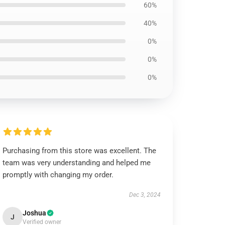
60%
40%
0%
0%
0%
Purchasing from this store was excellent. The
team was very understanding and helped me
promptly with changing my order.
Dec 3, 2024
Joshua
J
Verified owner