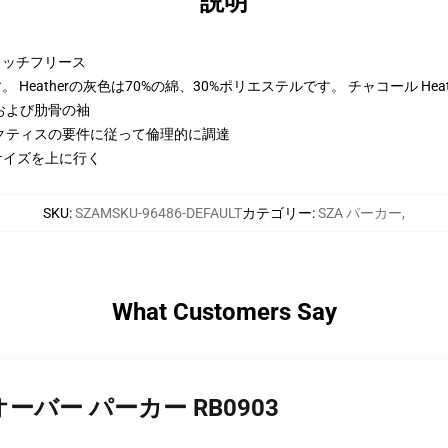
説明
トンリッチフリース
Heatherの灰色は70%の綿、30%ポリエステルです。 チャコール Hea
および肋骨の袖
クティスの要件に従って倫理的に調達
サイズを上に行く
SKU
:
SZAMSKU-96486-DEFAULT
カテゴリー
:
SZA パーカー
,
What Customers Say
 プルオーバー パーカー RB0903