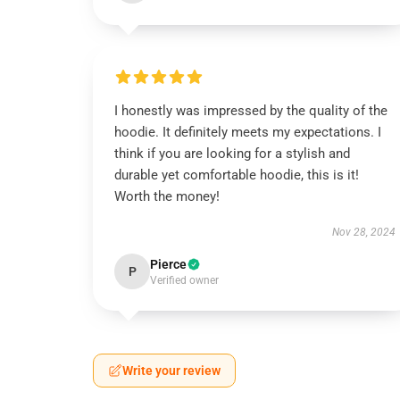
I honestly was impressed by the quality of the
hoodie. It definitely meets my expectations. I
think if you are looking for a stylish and
durable yet comfortable hoodie, this is it!
Worth the money!
Nov 28, 2024
Pierce
P
Verified owner
Write your review