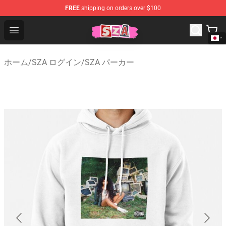
FREE
shipping on orders over $100
SZA Shop - Official SZA Merchandise Store
Open menu
ホーム
/
SZA ログイン
/
SZA パーカー