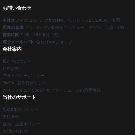
お問い合わせ
本社オフィス
: 21015 15th St NW、ワシントンDC 20005、米国
私達の倉庫
: ナンバーワン東長安アベニュー、アツシ、北京、CN
営業時間
: 9:00～18:00(月～金)
電子メール
お問い合わせszaショップ
会社案内
私たちについて
利用規約
プライバシーポリシー
DMCA - 著作権ポリシー
カリフォルニアSB657: サプライチェーンの透明性法
当社のサポート
配送&配送ポリシー
支払条件
返品・返金ポリシー
お問い合わせ