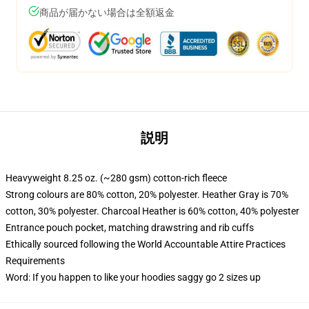
商品が届かない場合は全額返金
説明
Heavyweight 8.25 oz. (~280 gsm) cotton-rich fleece
Strong colours are 80% cotton, 20% polyester. Heather Gray is 70%
cotton, 30% polyester. Charcoal Heather is 60% cotton, 40% polyester
Entrance pouch pocket, matching drawstring and rib cuffs
Ethically sourced following the World Accountable Attire Practices
Requirements
Word: If you happen to like your hoodies saggy go 2 sizes up