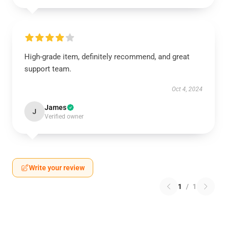
High-grade item, definitely recommend, and great
support team.
Oct 4, 2024
James
J
Verified owner
Write your review
1
/
1