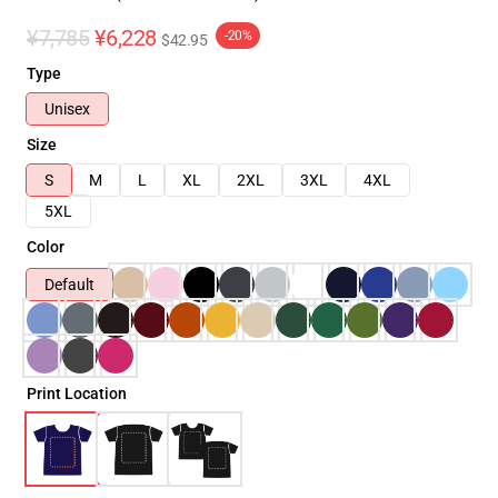
¥7,785
¥6,228
-20%
$42.95
Type
Unisex
Size
S
M
L
XL
2XL
3XL
4XL
5XL
Color
Default
Print Location