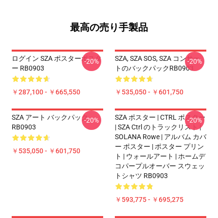
最高の売り手製品
ログイン SZA ポスターポスタ
SZA, SZA SOS, SZA コンサー
-20%
-20%
ー RB0903
トのバックパックRB0903
￥287,100 - ￥665,550
￥535,050 - ￥601,750
SZA アート バックパック
SZA ポスター | CTRL ポスター
-20%
-20%
RB0903
| SZA Ctrl のトラックリスト |
SOLANA Rowe | アルバム カバ
ー ポスター | ポスター プリン
￥535,050 - ￥601,750
ト | ウォールアート | ホームデ
コパープルオーバー スウェッ
トシャツ RB0903
￥593,775 - ￥695,275