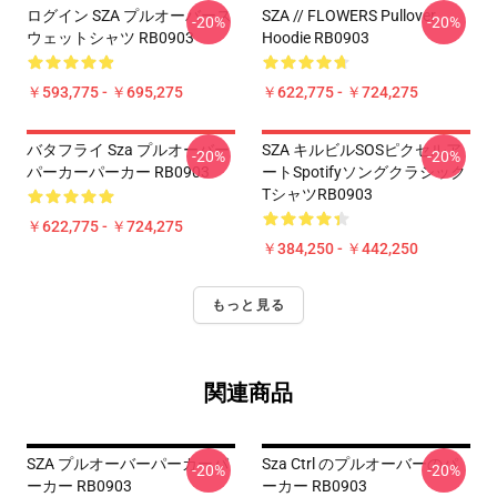
ログイン SZA プルオーバース
SZA // FLOWERS Pullover
-20%
-20%
ウェットシャツ RB0903
Hoodie RB0903
￥593,775 - ￥695,275
￥622,775 - ￥724,275
バタフライ Sza プルオーバー
SZA キルビルSOSピクセルア
-20%
-20%
パーカーパーカー RB0903
ートSpotifyソングクラシック
TシャツRB0903
￥622,775 - ￥724,275
￥384,250 - ￥442,250
もっと見る
関連商品
SZA プルオーバーパーカーパ
Sza Ctrl のプルオーバーのパ
-20%
-20%
ーカー RB0903
ーカー RB0903