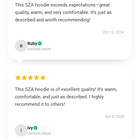
This SZA hoodie exceeds expectations—great
quality, warm, and very comfortable. It’s just as
described and worth recommending!
Oct 12, 2024
Ruby
R
Verified owner
This SZA hoodie is of excellent quality! It’s warm,
comfortable, and just as described. I highly
recommend it to others!
Oct 8, 2024
Ivy
I
Verified owner