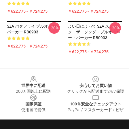
￥622,775 - ￥724,275
￥622,775 - ￥724,275
SZA バタフライ プルオーバー
よい日によって SZA スティッ
-20%
-20%
パーカー RB0903
ク・ザ・ソング・プルオーバ
ー・パーカー RB0903
￥622,775 - ￥724,275
￥622,775 - ￥724,275
Footer
世界中に配送
安心してお買い物
200カ国以上に配送
クリックから配送まで24/7保護
国際保証
100％安全なチェックアウト
使用国で提供
PayPal / マスターカード / ビザ