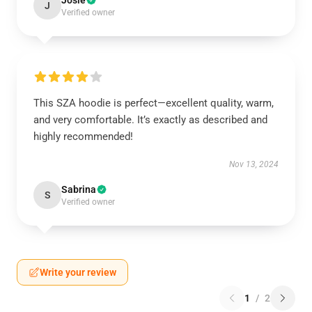
Josie
J
Verified owner
This SZA hoodie is perfect—excellent quality, warm,
and very comfortable. It’s exactly as described and
highly recommended!
Nov 13, 2024
Sabrina
S
Verified owner
Write your review
1
/
2