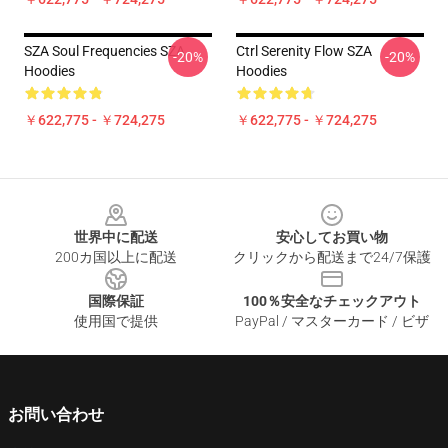
SZA Soul Frequencies SZA
Ctrl Serenity Flow SZA
-20%
-20%
Hoodies
Hoodies
￥622,775 - ￥724,275
￥622,775 - ￥724,275
Footer
世界中に配送
安心してお買い物
200カ国以上に配送
クリックから配送まで24/7保護
国際保証
100％安全なチェックアウト
使用国で提供
PayPal / マスターカード / ビザ
お問い合わせ