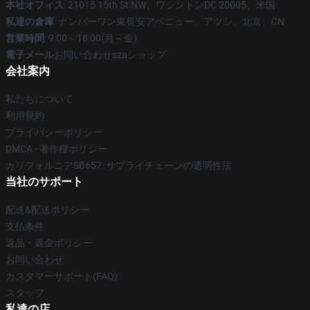
本社オフィス
: 21015 15th St NW、ワシントンDC 20005、米国
私達の倉庫
: ナンバーワン東長安アベニュー、アツシ、北京、CN
営業時間
: 9:00～18:00(月～金)
電子メール
お問い合わせszaショップ
会社案内
私たちについて
利用規約
プライバシーポリシー
DMCA - 著作権ポリシー
カリフォルニアSB657: サプライチェーンの透明性法
当社のサポート
配送&配送ポリシー
支払条件
返品・返金ポリシー
お問い合わせ
カスタマーサポート(FAQ)
スタッフ
私達の店