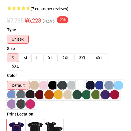
(7 customer reviews)
¥7,785
¥6,228
-20%
$42.95
Type
Unisex
Size
S
M
L
XL
2XL
3XL
4XL
5XL
Color
Default
Print Location