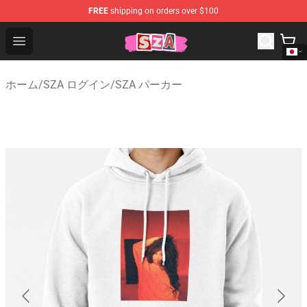
FREE
shipping on orders over $100
SZA Shop - Official SZA Merchandise Store
Open menu
ホーム
/
SZA ログイン
/
SZA パーカー