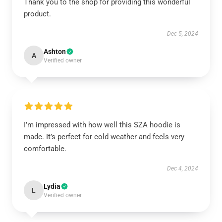
Thank you to the shop for providing this wonderful
product.
Dec 5, 2024
Ashton
A
Verified owner
I’m impressed with how well this SZA hoodie is
made. It’s perfect for cold weather and feels very
comfortable.
Dec 4, 2024
Lydia
L
Verified owner