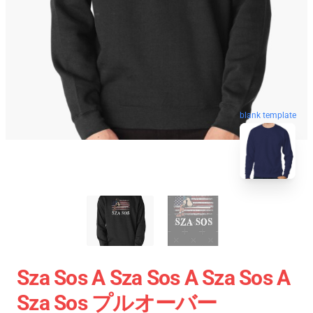
blank template
Sza Sos A Sza Sos A Sza Sos A
Sza Sos プルオーバー