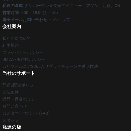
私達の倉庫
: ナンバーワン東長安アベニュー、アツシ、北京、CN
営業時間
: 9:00～18:00(月～金)
電子メール
お問い合わせszaショップ
会社案内
私たちについて
利用規約
プライバシーポリシー
DMCA - 著作権ポリシー
カリフォルニアSB657: サプライチェーンの透明性法
当社のサポート
配送&配送ポリシー
支払条件
返品・返金ポリシー
お問い合わせ
カスタマーサポート(FAQ)
スタッフ
私達の店