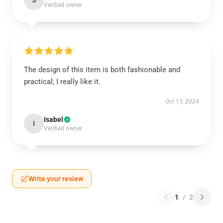
S
Verified owner
The design of this item is both fashionable and
practical; I really like it.
Oct 13, 2024
Isabel
I
Verified owner
Write your review
1
/
2