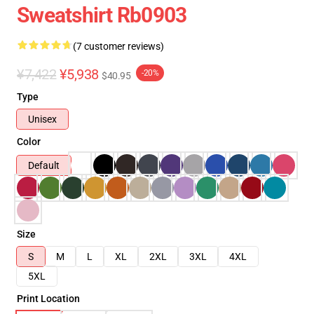
Sweatshirt Rb0903
(7 customer reviews)
¥7,422
¥5,938
-20%
$40.95
Type
Unisex
Color
Default
Size
S
M
L
XL
2XL
3XL
4XL
5XL
Print Location