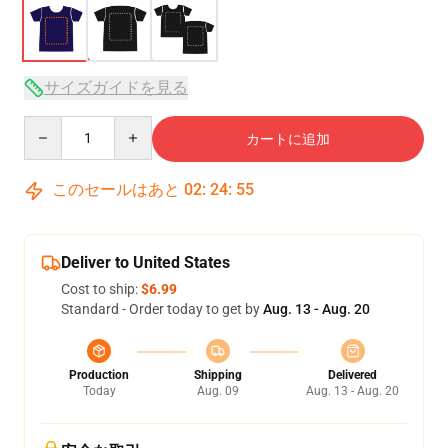
サイズガイドを見る
Quantity
カートに追加
このセールはあと
02
:
24
:
54
Deliver to United States
Cost to ship:
$6.99
Standard - Order today to get by
Aug. 13 - Aug. 20
Production
Shipping
Delivered
Today
Aug. 09
Aug. 13 - Aug. 20