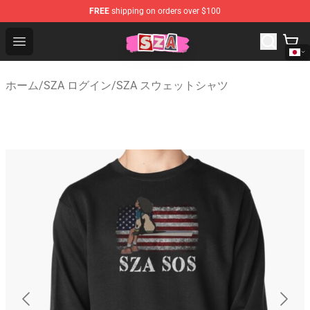
FREE
shipping on orders over $100
SZA Shop - Official SZA Merchandise Store
Open menu
ホーム
/
SZA ログイン
/
SZA スウェットシャツ