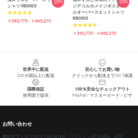
-20%
-20%
シャツ RB0903
ジデコルホメイジポスタープ
ルオーバースエットシャツ
RB0903
￥593,775 - ￥695,275
￥593,775 - ￥695,275
Footer
世界中に配送
安心してお買い物
200カ国以上に配送
クリックから配送まで24/7保護
国際保証
100％安全なチェックアウト
使用国で提供
PayPal / マスターカード / ビザ
お問い合わせ
本社オフィス
: 21015 15th St NW、ワシントンDC 20005、米国