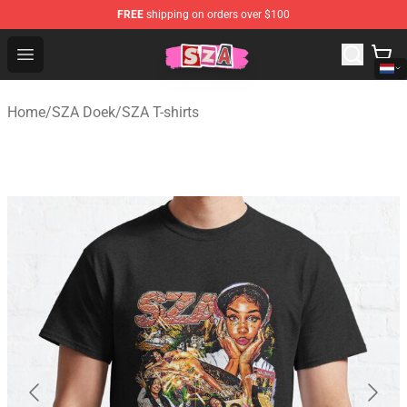
FREE
shipping on orders over $100
SZA Shop - Official SZA Merchandise Store
Open menu
Home
/
SZA Doek
/
SZA T-shirts