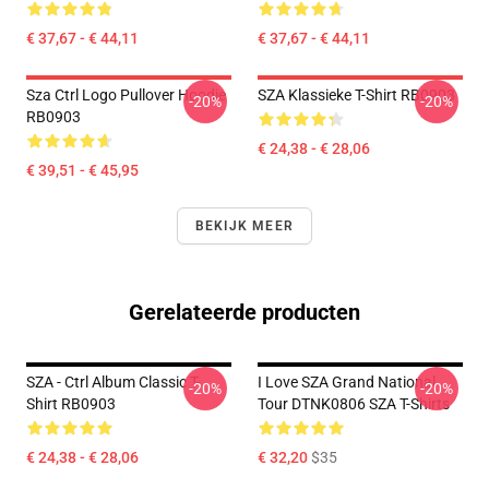
€ 37,67 - € 44,11
€ 37,67 - € 44,11
Sza Ctrl Logo Pullover Hoodie
SZA Klassieke T-Shirt RB0903
-20%
-20%
RB0903
€ 24,38 - € 28,06
€ 39,51 - € 45,95
BEKIJK MEER
Gerelateerde producten
SZA - Ctrl Album Classic T-
I Love SZA Grand National
-20%
-20%
Shirt RB0903
Tour DTNK0806 SZA T-Shirts
€ 24,38 - € 28,06
€ 32,20
$35