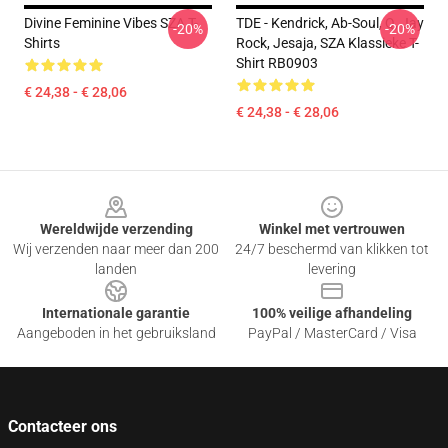
Divine Feminine Vibes SZA T-
TDE - Kendrick, Ab-Soul, Q, Jay
-20%
-20%
Shirts
Rock, Jesaja, SZA Klassieke T-
Shirt RB0903
€ 24,38 - € 28,06
€ 24,38 - € 28,06
Footer
Wereldwijde verzending
Winkel met vertrouwen
Wij verzenden naar meer dan 200
24/7 beschermd van klikken tot
landen
levering
Internationale garantie
100% veilige afhandeling
Aangeboden in het gebruiksland
PayPal / MasterCard / Visa
Contacteer ons