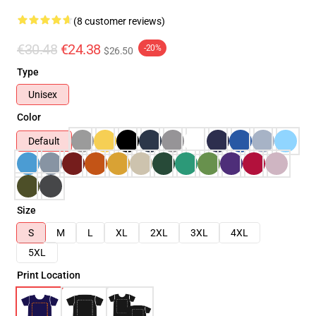
(8 customer reviews)
€30.48
€24.38
-20%
$26.50
Type
Unisex
Color
Default
Size
S
M
L
XL
2XL
3XL
4XL
5XL
Print Location