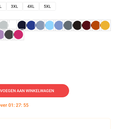
L
3XL
4XL
5XL
VOEGEN AAN WINKELWAGEN
over
01
:
27
:
54