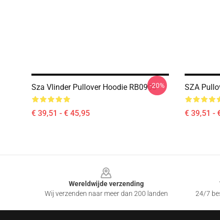
-20%
Sza Vlinder Pullover Hoodie RB0903
SZA Pullo
€ 39,51 - € 45,95
€ 39,51 - 
Footer
Wereldwijde verzending
Wij verzenden naar meer dan 200 landen
24/7 bes