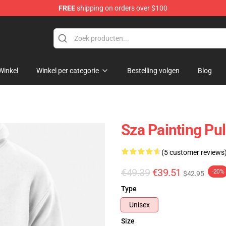
FREE
shipping on orders over $100
Winkel
Winkel per categorie
Bestelling volgen
Blog
Sza Painting Pu
(5 customer reviews
€49.39
€39.51
-20%
$42.95
Type
Unisex
Size