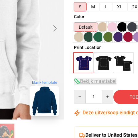
S
M
L
XL
2X
Color
Default
Print Location
Bekijk maattabel
blank template
Quantity
TOE
Deze uitverkoop eindigt 
Deliver to United States