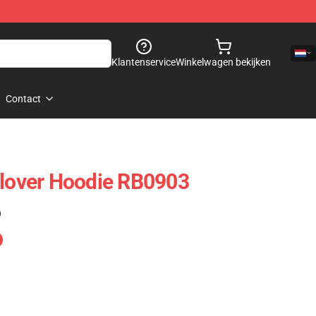
Klantenservice
Winkelwagen bekijken
Contact
llover Hoodie RB0903
)