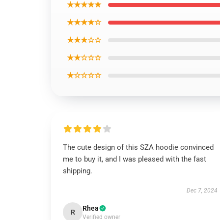
★★★★★
★★★★☆
★★★☆☆
★★☆☆☆
★☆☆☆☆
The cute design of this SZA hoodie convinced
me to buy it, and I was pleased with the fast
shipping.
Dec 7, 2024
Rhea
R
Verified owner