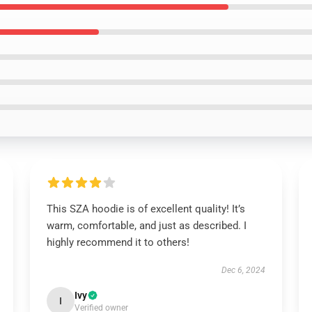
This SZA hoodie is of excellent quality! It’s
warm, comfortable, and just as described. I
highly recommend it to others!
Dec 6, 2024
Ivy
I
Verified owner