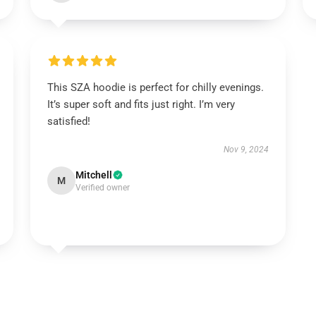
This SZA hoodie is perfect for chilly evenings.
It’s super soft and fits just right. I’m very
satisfied!
Nov 9, 2024
Mitchell
M
Verified owner