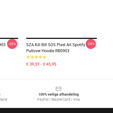
-20%
-20%
903
SZA Kill Bill SOS Pixel Art Spotify Song
Pullover Hoodie RB0903
€ 39,51 - € 45,95
e
100% veilige afhandeling
sland
PayPal / MasterCard / Visa