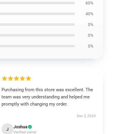
60%
40%
0%
0%
0%
Purchasing from this store was excellent. The
team was very understanding and helped me
promptly with changing my order.
Dec 3, 2024
Joshua
J
Verified owner