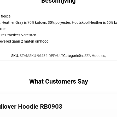
Beschrijving
 fleece
r. Heather Gray is 70% katoen, 30% polyester. Houtskool Heather is 60% k
tten
ire Practices Vereisten
idevelled gaan 2 maten omhoog
SKU
:
SZAMSKU-96486-DEFAULT
Categorieën
:
SZA Hoodies
,
What Customers Say
Pullover Hoodie RB0903