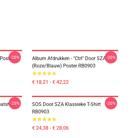
-20%
-20%
Poster
Album Afdrukken - "Ctrl" Door SZA
(Roze/blauw) Poster RB0903
€ 18,21 - € 42,22
-20%
-20%
atshirt
SOS Door SZA Klassieke T-Shirt
RB0903
€ 24,38 - € 28,06