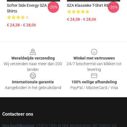
Softer Side Energy SZA T-
SZA Klassieke T-Shirt RB0903
-20%
-20%
Shirts
€ 24,38 - € 28,06
€ 24,38 - € 28,06
Footer
Wereldwijde verzending
Winkel met vertrouwen
Wij verzenden naar meer dan 200
24/7 beschermd van klikken tot
landen
levering
Internationale garantie
100% veilige afhandeling
Aangeboden in het gebruiksland
PayPal / MasterCard / Visa
Contacteer ons
Ons hoofdkantoor
: 21015 15th St NW, Washington, DC 20005, US