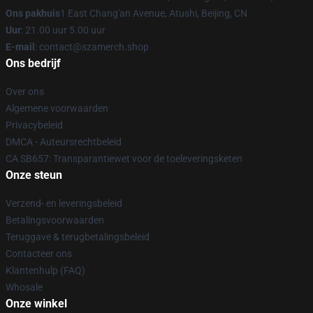
Ons pakhuis
1 East Chang'an Avenue, Atushi, Beijing, CN
Uur
: 21.00 uur 5.00 uur
E-mail
: contact@szamerch.shop
Ons bedrijf
Over ons
Algemene voorwaarden
Privacybeleid
DMCA - Auteursrechtbeleid
CA SB657: Transparantiewet voor de toeleveringsketen
Onze steun
Verzend- en leveringsbeleid
Betalingsvoorwaarden
Teruggave & terugbetalingsbeleid
Contacteer ons
Klantenhulp (FAQ)
Whosale
Onze winkel