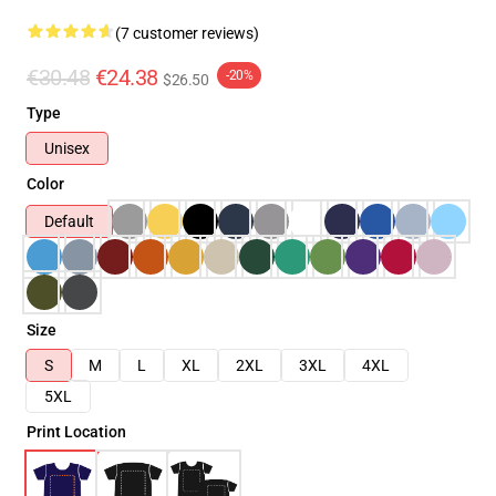
(7 customer reviews)
€30.48
€24.38
-20%
$26.50
Type
Unisex
Color
Default
Size
S
M
L
XL
2XL
3XL
4XL
5XL
Print Location