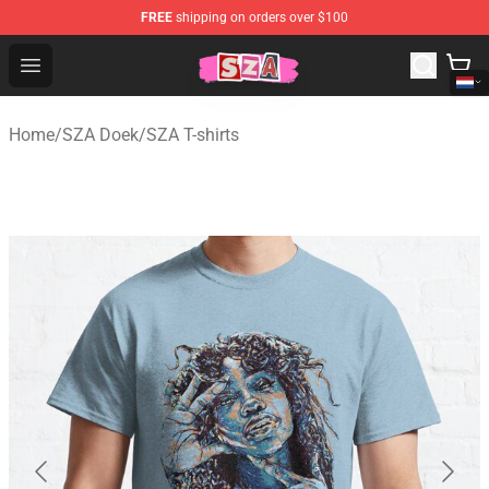
FREE
shipping on orders over $100
SZA Shop - Official SZA Merchandise Store
Open menu
Home
/
SZA Doek
/
SZA T-shirts