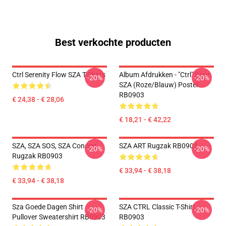
Best verkochte producten
Ctrl Serenity Flow SZA T-Shirts
Album Afdrukken - "Ctrl" Door
-20%
-20%
SZA (Roze/blauw) Poster
RB0903
€ 24,38 - € 28,06
€ 18,21 - € 42,22
SZA, SZA SOS, SZA Concert
SZA ART Rugzak RB0903
-20%
-20%
Rugzak RB0903
€ 33,94 - € 38,18
€ 33,94 - € 38,18
Sza Goede Dagen Shirt
SZA CTRL Classic T-Shirt
-20%
-20%
Pullover Sweatershirt RB0903
RB0903