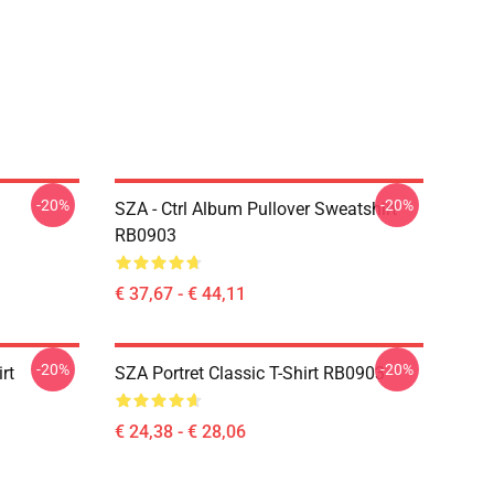
-20%
-20%
SZA - Ctrl Album Pullover Sweatshirt
RB0903
€ 37,67 - € 44,11
-20%
-20%
rt
SZA Portret Classic T-Shirt RB0903
€ 24,38 - € 28,06