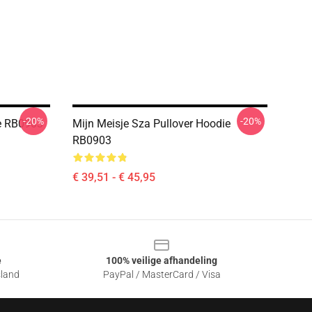
-20%
-20%
ie RB0903
Mijn Meisje Sza Pullover Hoodie
RB0903
€ 39,51 - € 45,95
e
100% veilige afhandeling
sland
PayPal / MasterCard / Visa