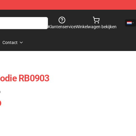
Klantenservice
Winkelwagen bekijken
Contact
oodie RB0903
)