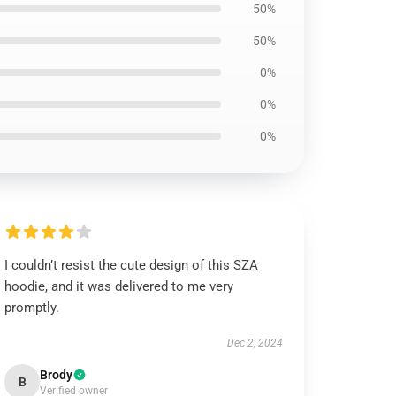
50%
50%
0%
0%
0%
I couldn’t resist the cute design of this SZA
hoodie, and it was delivered to me very
promptly.
Dec 2, 2024
Brody
B
Verified owner