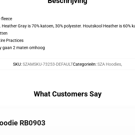
Beschrijving
 fleece
r. Heather Gray is 70% katoen, 30% polyester. Houtskool Heather is 60% k
tten
ire Practices
ggy gaan 2 maten omhoog
SKU
:
SZAMSKU-73253-DEFAULT
Categorieën
:
SZA Hoodies
,
What Customers Say
 Hoodie RB0903