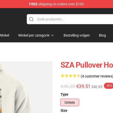
FREE
shipping on orders over $100
Winkel
Winkel per categorie
Bestelling volgen
Blog
SZA Pullover H
(4 customer reviews
€49.39
€39.51
-20%
$42.95
Type
Unisex
Size