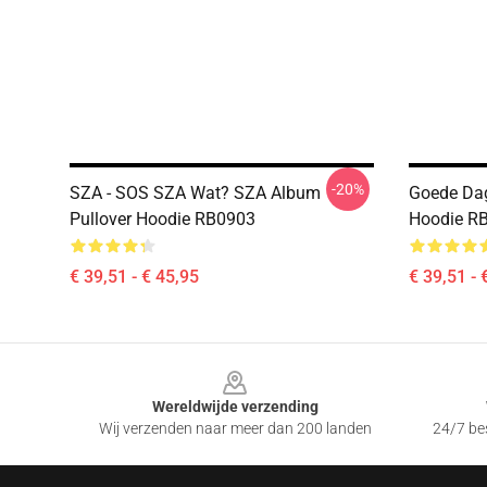
-20%
SZA - SOS SZA Wat? SZA Album
Goede Dag
Pullover Hoodie RB0903
Hoodie R
€ 39,51 - € 45,95
€ 39,51 - 
Footer
Wereldwijde verzending
Wij verzenden naar meer dan 200 landen
24/7 bes