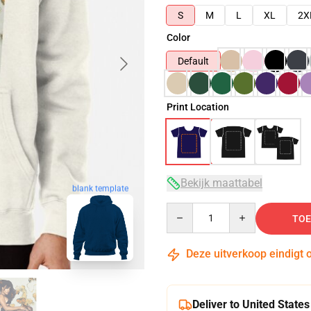
S
M
L
XL
2X
Color
Default
Print Location
Bekijk maattabel
blank template
Quantity
TOE
Deze uitverkoop eindigt 
Deliver to United States