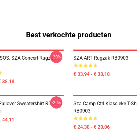
Best verkochte producten
-20%
SOS, SZA Concert Rugzak
SZA ART Rugzak RB0903
€ 33,94 - € 38,18
€ 38,18
-20%
ullover Sweatershirt RB0903
Sza Camp Ctrl Klassieke T-Shi
RB0903
€ 44,11
€ 24,38 - € 28,06