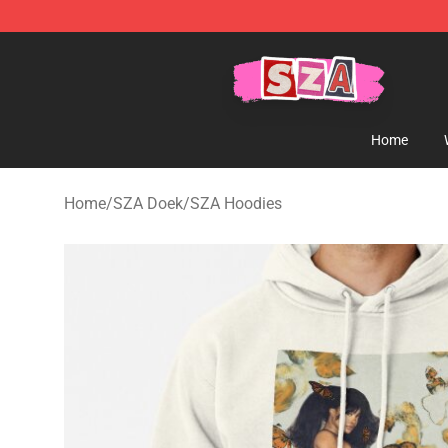
SZA Shop - Official SZA Merchandise Store
Home
Home
/
SZA Doek
/
SZA Hoodies