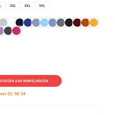
L
3XL
4XL
5XL
VOEGEN AAN WINKELWAGEN
over
02
:
58
:
53