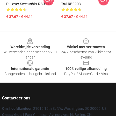
-20%
-20%
Pullover Sweatshirt RB0903
Trui RB0903
€ 37,67 - € 44,11
€ 37,67 - € 44,11
Footer
Wereldwijde verzending
Winkel met vertrouwen
Wij verzenden naar meer dan 200
24/7 beschermd van klikken tot
landen
levering
Internationale garantie
100% veilige afhandeling
Aangeboden in het gebruiksland
PayPal / MasterCard / Visa
Contacteer ons
Ons hoofdkantoor
: 21015 15th St NW, Washington, DC 20005, US
Ons pakhuis
1 East Chang'an Avenue, Atushi, Beijing, CN