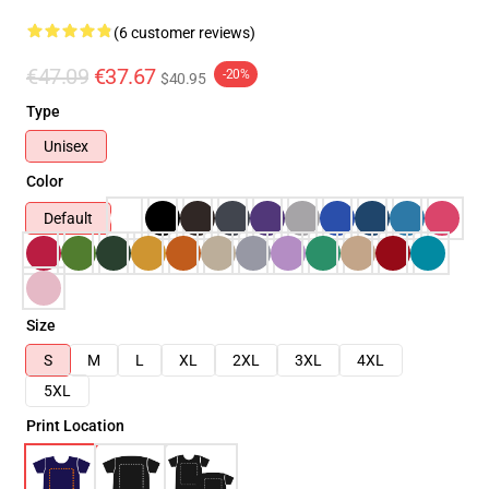
(6 customer reviews)
€47.09
€37.67
-20%
$40.95
Type
Unisex
Color
Default
Size
S
M
L
XL
2XL
3XL
4XL
5XL
Print Location