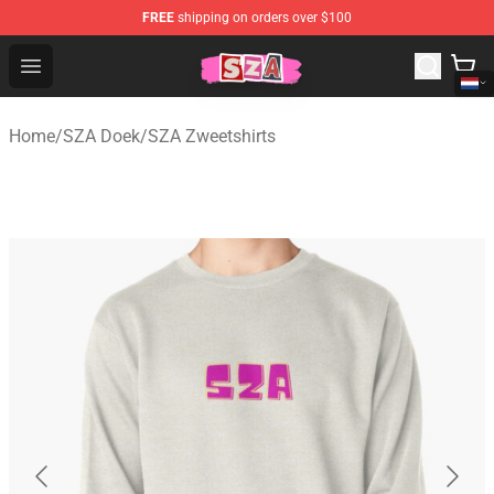
FREE
shipping on orders over $100
SZA Shop - Official SZA Merchandise Store
Open menu
Home
/
SZA Doek
/
SZA Zweetshirts