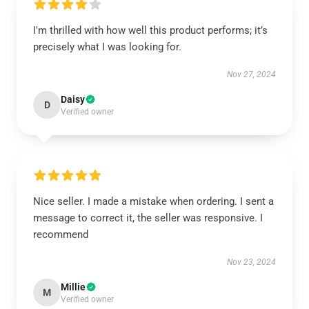
I'm thrilled with how well this product performs; it’s
precisely what I was looking for.
Nov 27, 2024
Daisy
D
Verified owner
Nice seller. I made a mistake when ordering. I sent a
message to correct it, the seller was responsive. I
recommend
Nov 23, 2024
Millie
M
Verified owner