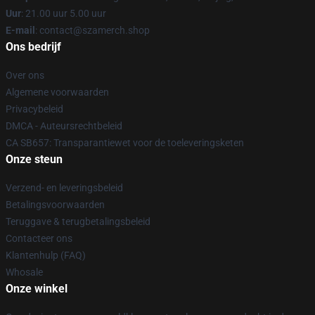
Uur
: 21.00 uur 5.00 uur
E-mail
: contact@szamerch.shop
Ons bedrijf
Over ons
Algemene voorwaarden
Privacybeleid
DMCA - Auteursrechtbeleid
CA SB657: Transparantiewet voor de toeleveringsketen
Onze steun
Verzend- en leveringsbeleid
Betalingsvoorwaarden
Teruggave & terugbetalingsbeleid
Contacteer ons
Klantenhulp (FAQ)
Whosale
Onze winkel