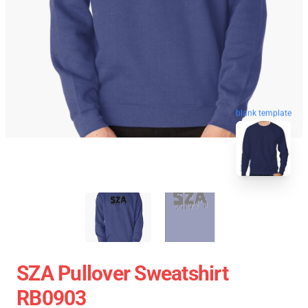
blank template
SZA Pullover Sweatshirt
RB0903