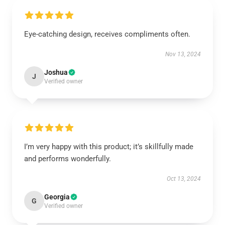
Eye-catching design, receives compliments often.
Nov 13, 2024
Joshua
J
Verified owner
I’m very happy with this product; it’s skillfully made
and performs wonderfully.
Oct 13, 2024
Georgia
G
Verified owner