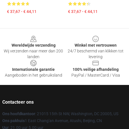
€ 37,67 - € 44,11
€ 37,67 - € 44,11
Footer
Wereldwijde verzending
Winkel met vertrouwen
Wij verzenden naar meer dan 200
24/7 beschermd van klikken tot
landen
levering
Internationale garantie
100% veilige afhandeling
Aangeboden in het gebruiksland
PayPal / MasterCard / Visa
Contacteer ons
Ons hoofdkantoor
: 21015 15th St NW, Washington, DC 20005, US
Ons pakhuis
1 East Chang'an Avenue, Atushi, Beijing, CN
Uur
: 21.00 uur 5.00 uur