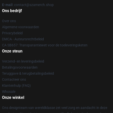
E-mail
: contact@szamerch.shop
Ons bedrijf
Over ons
Algemene voorwaarden
Privacybeleid
DMCA - Auteursrechtbeleid
CA SB657: Transparantiewet voor de toeleveringsketen
Onze steun
Verzend- en leveringsbeleid
Betalingsvoorwaarden
Teruggave & terugbetalingsbeleid
Contacteer ons
Klantenhulp (FAQ)
Whosale
Onze winkel
Ons designteam van wereldklasse zet veel zorg en aandacht in deze