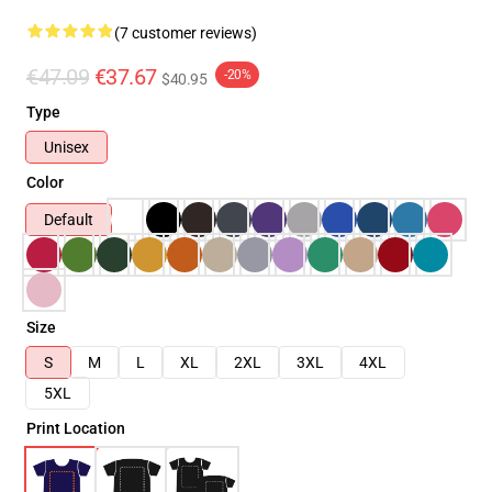
(7 customer reviews)
€47.09
€37.67
-20%
$40.95
Type
Unisex
Color
Default
Size
S
M
L
XL
2XL
3XL
4XL
5XL
Print Location