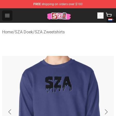
FREE
shipping on orders over $100
SZA Shop - Official SZA Merchandise Store
Open menu
Home
/
SZA Doek
/
SZA Zweetshirts