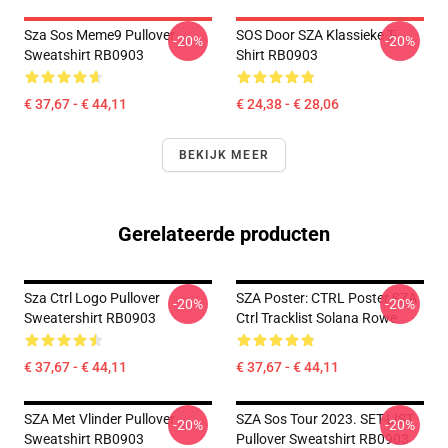
Sza Sos Meme9 Pullover
SOS Door SZA Klassieke T-
-20%
-20%
Sweatshirt RB0903
Shirt RB0903
€ 37,67 - € 44,11
€ 24,38 - € 28,06
BEKIJK MEER
Gerelateerde producten
Sza Ctrl Logo Pullover
SZA Poster: CTRL Poster SZA
-20%
-20%
Sweatershirt RB0903
Ctrl Tracklist Solana Rowe
€ 37,67 - € 44,11
€ 37,67 - € 44,11
SZA Met Vlinder Pullover
SZA Sos Tour 2023. SET-LIST
-20%
-20%
Sweatshirt RB0903
Pullover Sweatshirt RB0903