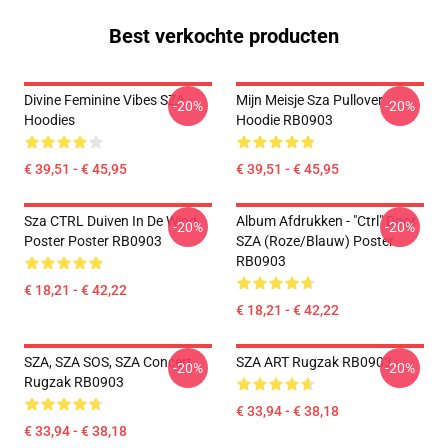
Best verkochte producten
Divine Feminine Vibes SZA
Mijn Meisje Sza Pullover
-20%
-20%
Hoodies
Hoodie RB0903
€ 39,51 - € 45,95
€ 39,51 - € 45,95
Sza CTRL Duiven In De Wind
Album Afdrukken - "Ctrl" Door
-20%
-20%
Poster Poster RB0903
SZA (Roze/blauw) Poster
RB0903
€ 18,21 - € 42,22
€ 18,21 - € 42,22
SZA, SZA SOS, SZA Concert
SZA ART Rugzak RB0903
-20%
-20%
Rugzak RB0903
€ 33,94 - € 38,18
€ 33,94 - € 38,18