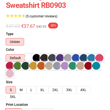
Sweatshirt RB0903
(5 customer reviews)
€47.09
€37.67
-20%
$40.95
Type
Unisex
Color
Default
Size
S
M
L
XL
2XL
3XL
4XL
5XL
Print Location