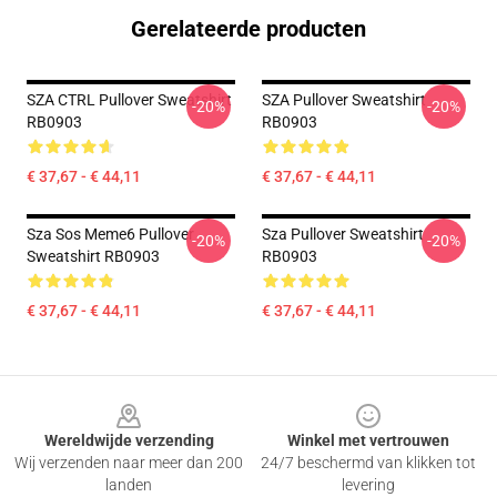
Gerelateerde producten
SZA CTRL Pullover Sweatshirt
SZA Pullover Sweatshirt
-20%
-20%
RB0903
RB0903
€ 37,67 - € 44,11
€ 37,67 - € 44,11
Sza Sos Meme6 Pullover
Sza Pullover Sweatshirt
-20%
-20%
Sweatshirt RB0903
RB0903
€ 37,67 - € 44,11
€ 37,67 - € 44,11
Footer
Wereldwijde verzending
Winkel met vertrouwen
Wij verzenden naar meer dan 200
24/7 beschermd van klikken tot
landen
levering