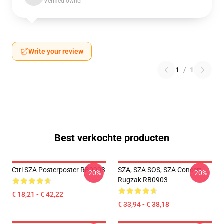
Verified owner
Write your review
1
/
1
Best verkochte producten
Ctrl SZA Posterposter RB0903
SZA, SZA SOS, SZA Concert
-20%
-20%
Rugzak RB0903
€ 18,21 - € 42,22
€ 33,94 - € 38,18