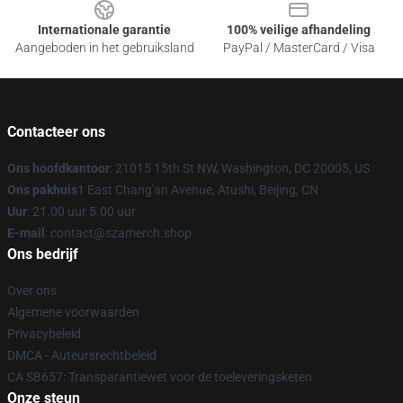
Internationale garantie
100% veilige afhandeling
Aangeboden in het gebruiksland
PayPal / MasterCard / Visa
Contacteer ons
Ons hoofdkantoor
: 21015 15th St NW, Washington, DC 20005, US
Ons pakhuis
1 East Chang'an Avenue, Atushi, Beijing, CN
Uur
: 21.00 uur 5.00 uur
E-mail
: contact@szamerch.shop
Ons bedrijf
Over ons
Algemene voorwaarden
Privacybeleid
DMCA - Auteursrechtbeleid
CA SB657: Transparantiewet voor de toeleveringsketen
Onze steun