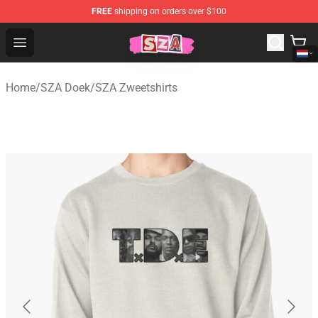
FREE
shipping on orders over $100
SZA Shop - Official SZA Merchandise Store
Open menu
Home
/
SZA Doek
/
SZA Zweetshirts