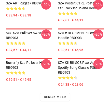
SZA ART Rugzak RB0903
SZA Poster: CTRL Poster SZA
-20%
-20%
Ctrl Tracklist Solana Rowe
€ 33,94 - € 38,18
€ 37,67 - € 44,11
SOS SZA Pullover Sweatshirt
SZA # BLOEMEN Pullover
-20%
-20%
RB0903
Hoodie RB0903
€ 37,67 - € 44,11
€ 39,51 - € 45,95
Butterfly Sza Pullover Hoodie
SZA Kill Bill SOS Pixel Art
-20%
-20%
RB0903
Spotify Song Classic T-Shirt
RB0903
€ 39,51 - € 45,95
€ 24,38 - € 28,06
BEKIJK MEER