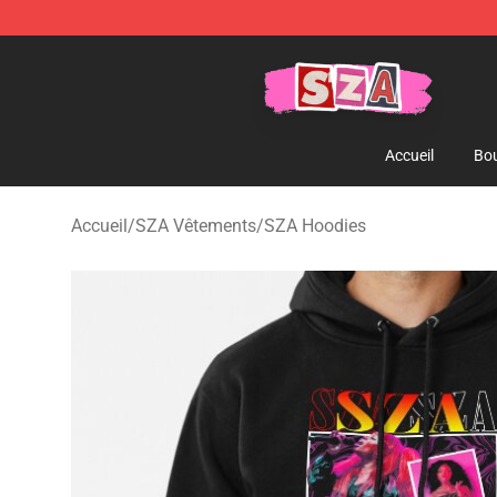
SZA Shop - Official SZA Merchandise Store
Accueil
Bou
Accueil
/
SZA Vêtements
/
SZA Hoodies