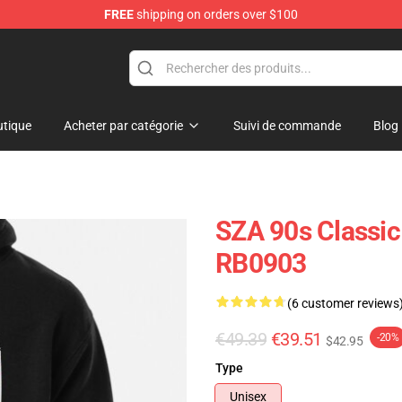
FREE
shipping on orders over $100
tique
Acheter par catégorie
Suivi de commande
Blog
SZA 90s Classic
RB0903
(6 customer reviews
€49.39
€39.51
-20%
$42.95
Type
Unisex