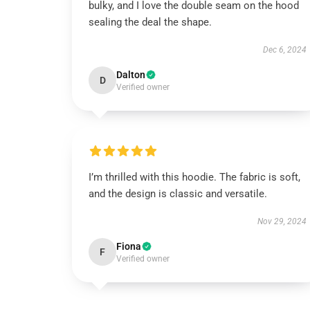
bulky, and I love the double seam on the hood
sealing the deal the shape.
Dec 6, 2024
Dalton
D
Verified owner
I’m thrilled with this hoodie. The fabric is soft,
and the design is classic and versatile.
Nov 29, 2024
Fiona
F
Verified owner