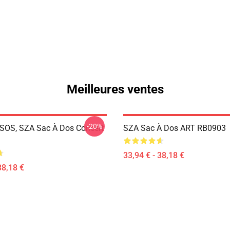
Meilleures ventes
-20%
SOS, SZA Sac À Dos Concert
SZA Sac À Dos ART RB0903
33,94 € - 38,18 €
38,18 €