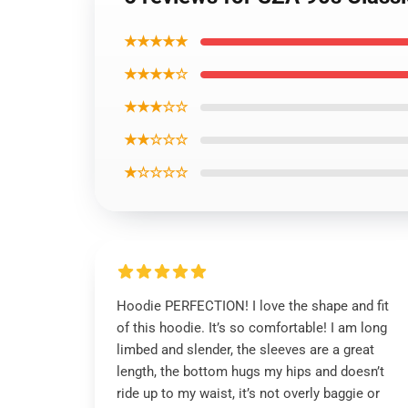
★★★★★
★★★★☆
★★★☆☆
★★☆☆☆
★☆☆☆☆
Hoodie PERFECTION! I love the shape and fit
of this hoodie. It’s so comfortable! I am long
limbed and slender, the sleeves are a great
length, the bottom hugs my hips and doesn’t
ride up to my waist, it’s not overly baggie or