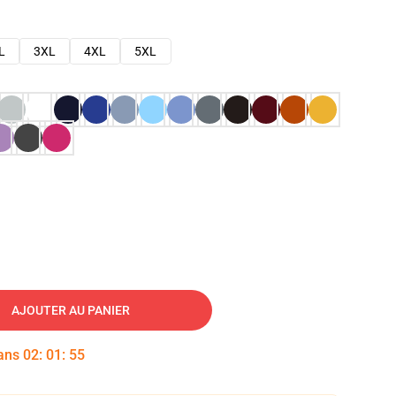
L
3XL
4XL
5XL
AJOUTER AU PANIER
dans
02
:
01
:
54