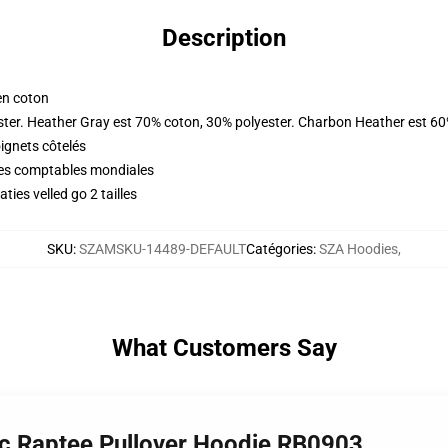
Description
en coton
ster. Heather Gray est 70% coton, 30% polyester. Charbon Heather est 60
oignets côtelés
ques comptables mondiales
ies velled go 2 tailles
SKU
:
SZAMSKU-14489-DEFAULT
Catégories
:
SZA Hoodies
,
What Customers Say
ic Raptee Pullover Hoodie RB0903