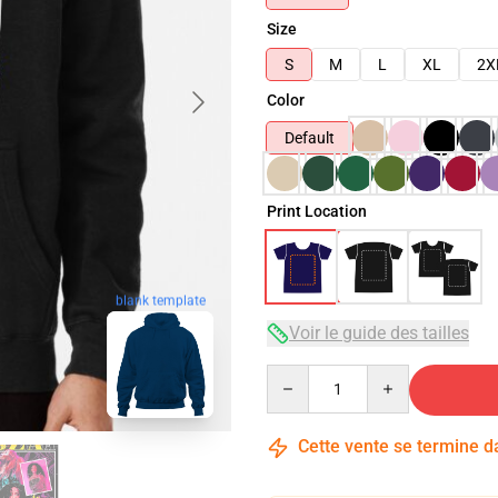
Size
S
M
L
XL
2X
Color
Default
Print Location
blank template
Voir le guide des tailles
Quantity
Cette vente se termine 