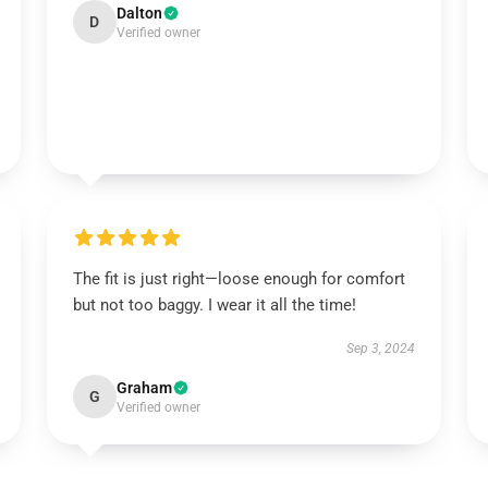
Dalton
D
Verified owner
The fit is just right—loose enough for comfort
but not too baggy. I wear it all the time!
Sep 3, 2024
Graham
G
Verified owner