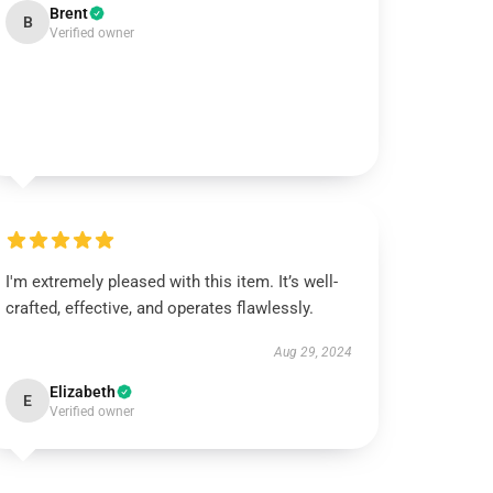
Brent
B
Verified owner
I'm extremely pleased with this item. It’s well-
crafted, effective, and operates flawlessly.
Aug 29, 2024
Elizabeth
E
Verified owner