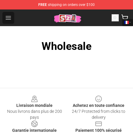
FREE
shipping on orders over $100
SZA Shop - Official SZA Merchandise Store
Open menu
Wholesale
Footer
Livraison mondiale
Achetez en toute confiance
Nous livrons dans plus de 200
24/7 Protected from clicks to
pays
delivery
Garantie internationale
Paiement 100% sécurisé