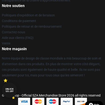
transparence de la chaîne d'approvisionnement
Notre soutien
Politiques d'expédition et de livraison
Conditions de paiement
Politiques de retour et de remboursement
Contactez-nous
Aide aux clients (FAQ)
Vente
Notre magasin
Notre équipe de design de classe mondiale a mis beaucoup de soin et
d'attention dans ces produits. En plus de montrer votre côté élégant,
ces produits sont également de haute qualité et belle. Ils ne sont pas
seulement pour toi, mais pour tous ceux qui les aimeront !
UNLOCK
10% OFF
© SZA Shop - Official SZA Merchandise Store 2026 all rights reserved