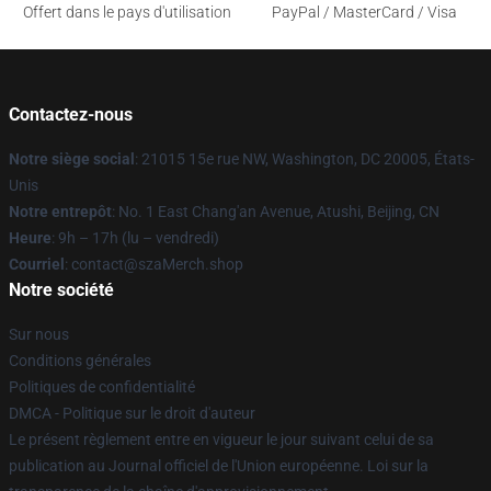
Offert dans le pays d'utilisation
PayPal / MasterCard / Visa
Contactez-nous
Notre siège social
: 21015 15e rue NW, Washington, DC 20005, États-
Unis
Notre entrepôt
: No. 1 East Chang'an Avenue, Atushi, Beijing, CN
Heure
: 9h – 17h (lu – vendredi)
Courriel
: contact@szaMerch.shop
Notre société
Sur nous
Conditions générales
Politiques de confidentialité
DMCA - Politique sur le droit d'auteur
Le présent règlement entre en vigueur le jour suivant celui de sa
publication au Journal officiel de l'Union européenne. Loi sur la