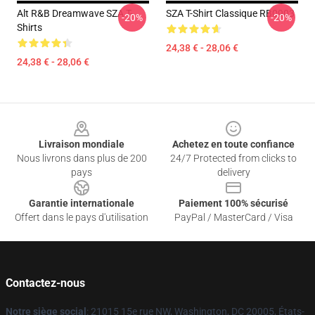
Alt R&B Dreamwave SZA T-
SZA T-Shirt Classique RB0903
-20%
-20%
Shirts
24,38 € - 28,06 €
24,38 € - 28,06 €
Footer
Livraison mondiale
Achetez en toute confiance
Nous livrons dans plus de 200
24/7 Protected from clicks to
pays
delivery
Garantie internationale
Paiement 100% sécurisé
Offert dans le pays d'utilisation
PayPal / MasterCard / Visa
Contactez-nous
Notre siège social
: 21015 15e rue NW, Washington, DC 20005, États-