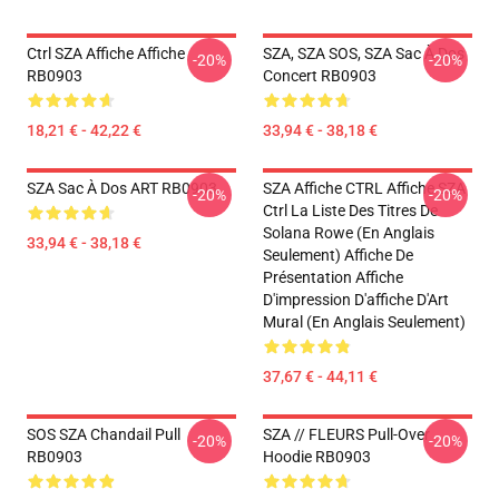
Ctrl SZA Affiche Affiche
SZA, SZA SOS, SZA Sac À Dos
-20%
-20%
RB0903
Concert RB0903
18,21 € - 42,22 €
33,94 € - 38,18 €
SZA Sac À Dos ART RB0903
SZA Affiche CTRL Affiche SZA
-20%
-20%
Ctrl La Liste Des Titres De
Solana Rowe (en Anglais
33,94 € - 38,18 €
Seulement) Affiche De
Présentation Affiche
D'impression D'affiche D'Art
Mural (en Anglais Seulement)
37,67 € - 44,11 €
SOS SZA Chandail Pull
SZA // FLEURS Pull-Over
-20%
-20%
RB0903
Hoodie RB0903