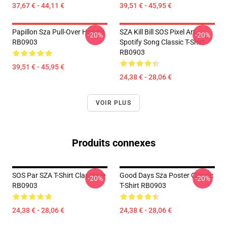
37,67 € - 44,11 €
39,51 € - 45,95 €
Papillon Sza Pull-Over Hoodie
SZA Kill Bill SOS Pixel Art
-20%
-20%
RB0903
Spotify Song Classic T-Shirt
RB0903
39,51 € - 45,95 €
24,38 € - 28,06 €
VOIR PLUS
Produits connexes
SOS Par SZA T-Shirt Classique
Good Days Sza Poster Classic
-20%
-20%
RB0903
T-Shirt RB0903
24,38 € - 28,06 €
24,38 € - 28,06 €