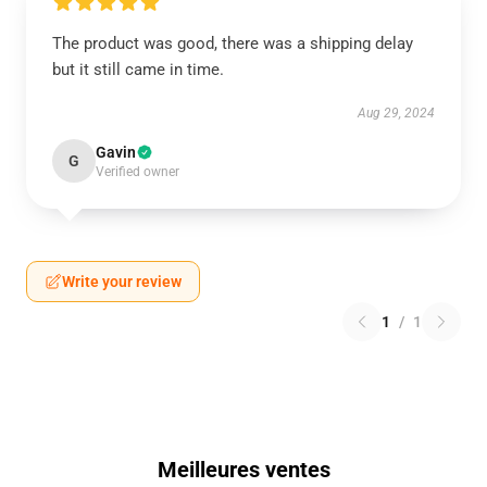
The product was good, there was a shipping delay
but it still came in time.
Aug 29, 2024
Gavin
G
Verified owner
Write your review
1
/
1
Meilleures ventes