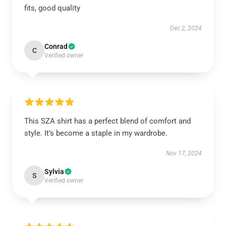
fits, good quality
Dec 2, 2024
Conrad
C
Verified owner
This SZA shirt has a perfect blend of comfort and
style. It’s become a staple in my wardrobe.
Nov 17, 2024
Sylvia
S
Verified owner