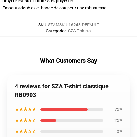
bruyère est 50% coton/ 50% polyester
Embouts doubles et bande de cou pour une robustesse
SKU
:
SZAMSKU-16248-DEFAULT
Catégories
:
SZA T-shirts
,
What Customers Say
4 reviews for SZA T-shirt classique
RB0903
★★★★★
75%
★★★★☆
25%
★★★☆☆
0%