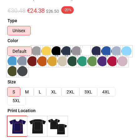
€30.48
€24.38
-20%
$26.50
Type
Unisex
Color
Default
Size
S
M
L
XL
2XL
3XL
4XL
5XL
Print Location