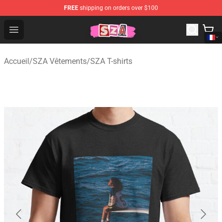
FREE
shipping on orders over $100
SZA Shop - Official SZA Merchandise Store
Open menu
Accueil
/
SZA Vêtements
/
SZA T-shirts