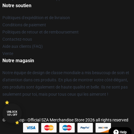
Notre soutien
Politiques d'expédition et de livraison
Conditions de paiement
Politiques de retour et de remboursement
Contactez-nous
Aide aux clients (FAQ)
Vente
Notre magasin
Notre équipe de design de classe mondiale a mis beaucoup de soin et
d'attention dans ces produits. En plus de montrer votre côté élégant,
ces produits sont également de haute qualité et belle. Ils ne sont pas
seulement pour toi, mais pour tous ceux qui les aimeront !
UNLOCK
10% OFF
© SZA Shop - Official SZA Merchandise Store 2026 all rights reserved
Help