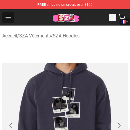
FREE
shipping on orders over $100
SZA Shop - Official SZA Merchandise Store
Open menu
Accueil
/
SZA Vêtements
/
SZA Hoodies