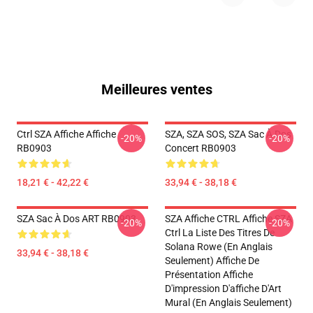
Meilleures ventes
Ctrl SZA Affiche Affiche
SZA, SZA SOS, SZA Sac À Dos
-20%
-20%
RB0903
Concert RB0903
18,21 € - 42,22 €
33,94 € - 38,18 €
SZA Sac À Dos ART RB0903
SZA Affiche CTRL Affiche SZA
-20%
-20%
Ctrl La Liste Des Titres De
Solana Rowe (en Anglais
33,94 € - 38,18 €
Seulement) Affiche De
Présentation Affiche
D'impression D'affiche D'Art
Mural (en Anglais Seulement)