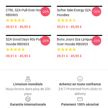
CTRL SZA Pull-Over Hoodie
Softer Side Energy SZA
-20%
-20%
RB0903
Hoodies
39,51 € - 45,95 €
39,51 € - 45,95 €
SZA Good Days 90s Pullover
Bons Jours Sza Lyrique Pull-
-20%
-20%
Hoodie RB0903
Over Hoodie RB0903
39,51 € - 45,95 €
39,51 € - 45,95 €
Footer
Livraison mondiale
Achetez en toute confiance
Nous livrons dans plus de 200
24/7 Protected from clicks to
pays
delivery
Garantie internationale
Paiement 100% sécurisé