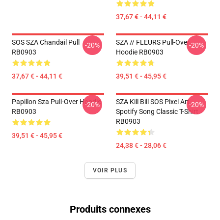
37,67 € - 44,11 €
SOS SZA Chandail Pull
SZA // FLEURS Pull-Over
-20%
-20%
RB0903
Hoodie RB0903
37,67 € - 44,11 €
39,51 € - 45,95 €
Papillon Sza Pull-Over Hoodie
SZA Kill Bill SOS Pixel Art
-20%
-20%
RB0903
Spotify Song Classic T-Shirt
RB0903
39,51 € - 45,95 €
24,38 € - 28,06 €
VOIR PLUS
Produits connexes