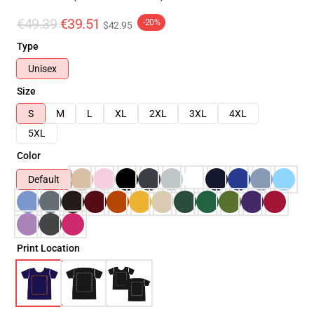
€49.39
€39.51
-20%
$42.95
Type
Unisex
Size
S
M
L
XL
2XL
3XL
4XL
5XL
Color
Default
Print Location