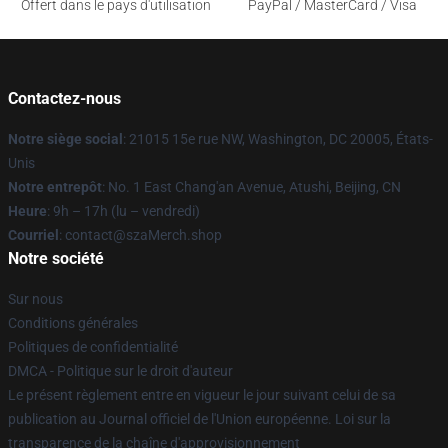
Offert dans le pays d'utilisation
PayPal / MasterCard / Visa
Contactez-nous
Notre siège social
: 21015 15e rue NW, Washington, DC 20005, États-
Unis
Notre entrepôt
: No. 1 East Chang'an Avenue, Atushi, Beijing, CN
Heure
: 9h – 17h (lu – vendredi)
Courriel
: contact@szaMerch.shop
Notre société
Sur nous
Conditions générales
Politiques de confidentialité
DMCA - Politique sur le droit d'auteur
Le présent règlement entre en vigueur le jour suivant celui de sa
publication au Journal officiel de l'Union européenne. Loi sur la
transparence de la chaîne d'approvisionnement