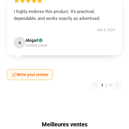
I highly endorse this product. It’s practical,
dependable, and works exactly as advertised.
Sep 6, 2024
Abigail
A
Verified owner
Write your review
1
/
1
Meilleures ventes