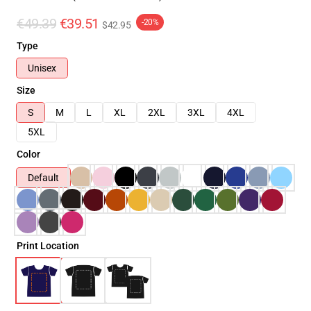
€49.39
€39.51
-20%
$42.95
Type
Unisex
Size
S
M
L
XL
2XL
3XL
4XL
5XL
Color
Default
Print Location