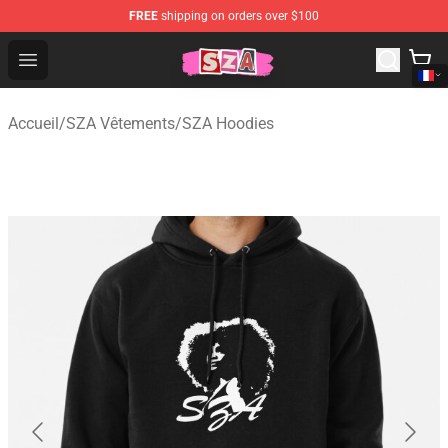
FREE
shipping on orders over $100
SZA Shop - Official SZA Merchandise Store
Open menu
Accueil
/
SZA Vêtements
/
SZA Hoodies