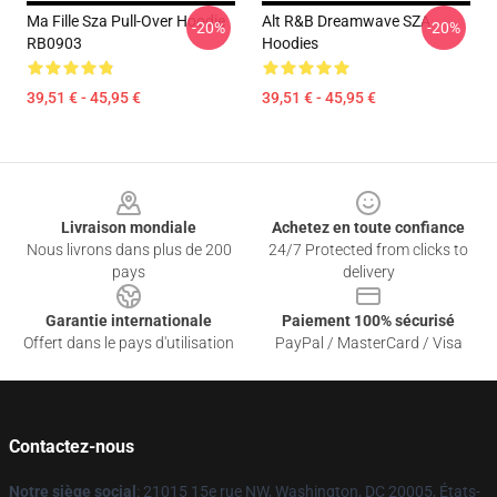
Ma Fille Sza Pull-Over Hoodie
Alt R&B Dreamwave SZA
-20%
-20%
RB0903
Hoodies
39,51 € - 45,95 €
39,51 € - 45,95 €
Footer
Livraison mondiale
Achetez en toute confiance
Nous livrons dans plus de 200
24/7 Protected from clicks to
pays
delivery
Garantie internationale
Paiement 100% sécurisé
Offert dans le pays d'utilisation
PayPal / MasterCard / Visa
Contactez-nous
Notre siège social
: 21015 15e rue NW, Washington, DC 20005, États-