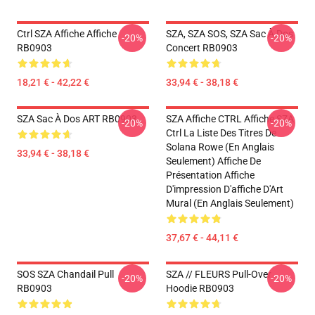
Ctrl SZA Affiche Affiche
SZA, SZA SOS, SZA Sac À Dos
-20%
-20%
RB0903
Concert RB0903
18,21 € - 42,22 €
33,94 € - 38,18 €
SZA Sac À Dos ART RB0903
SZA Affiche CTRL Affiche SZA
-20%
-20%
Ctrl La Liste Des Titres De
Solana Rowe (en Anglais
33,94 € - 38,18 €
Seulement) Affiche De
Présentation Affiche
D'impression D'affiche D'Art
Mural (en Anglais Seulement)
37,67 € - 44,11 €
SOS SZA Chandail Pull
SZA // FLEURS Pull-Over
-20%
-20%
RB0903
Hoodie RB0903