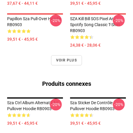
37,67 € - 44,11 €
39,51 € - 45,95 €
Papillon Sza Pull-Over Hoodie
SZA Kill Bill SOS Pixel Art
-20%
-20%
RB0903
Spotify Song Classic T-Shirt
RB0903
39,51 € - 45,95 €
24,38 € - 28,06 €
VOIR PLUS
Produits connexes
Sza Ctrl Album Alternatif Art
Sza Sticker De Contrôle
-20%
-20%
Pullover Hoodie RB0903
Pullover Hoodie RB0903
39,51 € - 45,95 €
39,51 € - 45,95 €