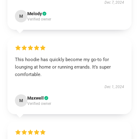
Dec 7, 2024
Melody
M
Verified owner
This hoodie has quickly become my go-to for
lounging at home or running errands. It’s super
comfortable.
Dec 1, 2024
Maxwell
M
Verified owner