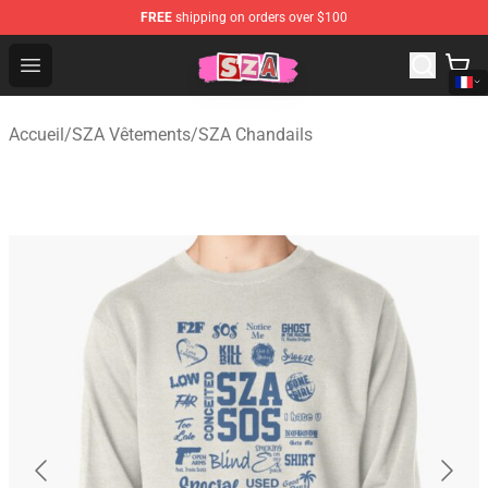
FREE
shipping on orders over $100
SZA Shop - Official SZA Merchandise Store
Open menu
Accueil
/
SZA Vêtements
/
SZA Chandails