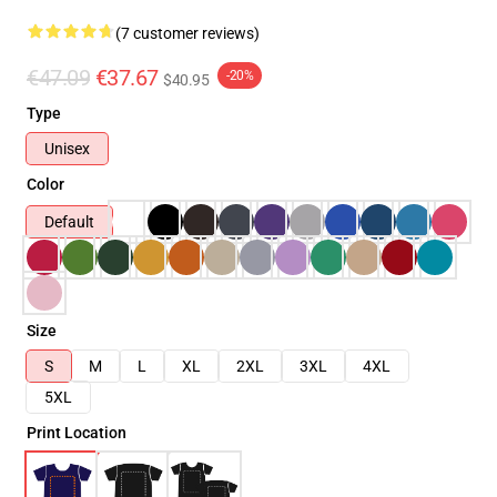
(7 customer reviews)
€47.09
€37.67
-20%
$40.95
Type
Unisex
Color
Default
Size
S
M
L
XL
2XL
3XL
4XL
5XL
Print Location