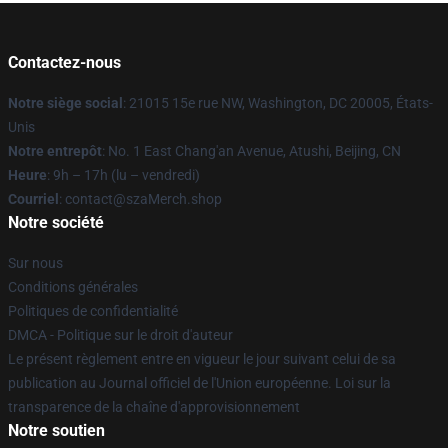
Contactez-nous
Notre siège social
: 21015 15e rue NW, Washington, DC 20005, États-
Unis
Notre entrepôt
: No. 1 East Chang'an Avenue, Atushi, Beijing, CN
Heure
: 9h – 17h (lu – vendredi)
Courriel
: contact@szaMerch.shop
Notre société
Sur nous
Conditions générales
Politiques de confidentialité
DMCA - Politique sur le droit d'auteur
Le présent règlement entre en vigueur le jour suivant celui de sa
publication au Journal officiel de l'Union européenne. Loi sur la
transparence de la chaîne d'approvisionnement
Notre soutien