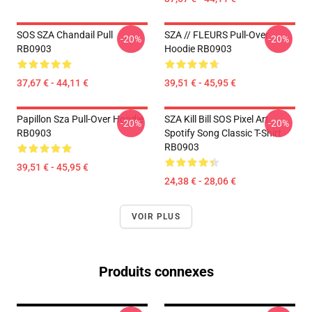
SOS SZA Chandail Pull
SZA // FLEURS Pull-Over
-20%
-20%
RB0903
Hoodie RB0903
37,67 € - 44,11 €
39,51 € - 45,95 €
Papillon Sza Pull-Over Hoodie
SZA Kill Bill SOS Pixel Art
-20%
-20%
RB0903
Spotify Song Classic T-Shirt
RB0903
39,51 € - 45,95 €
24,38 € - 28,06 €
VOIR PLUS
Produits connexes