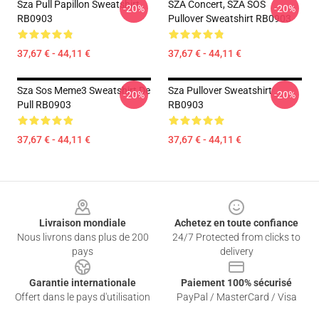
Sza Pull Papillon Sweatshirt
SZA Concert, SZA SOS
-20%
-20%
RB0903
Pullover Sweatshirt RB0903
37,67 € - 44,11 €
37,67 € - 44,11 €
Sza Sos Meme3 Sweatshirt De
Sza Pullover Sweatshirt
-20%
-20%
Pull RB0903
RB0903
37,67 € - 44,11 €
37,67 € - 44,11 €
Footer
Livraison mondiale
Achetez en toute confiance
Nous livrons dans plus de 200
24/7 Protected from clicks to
pays
delivery
Garantie internationale
Paiement 100% sécurisé
Offert dans le pays d'utilisation
PayPal / MasterCard / Visa