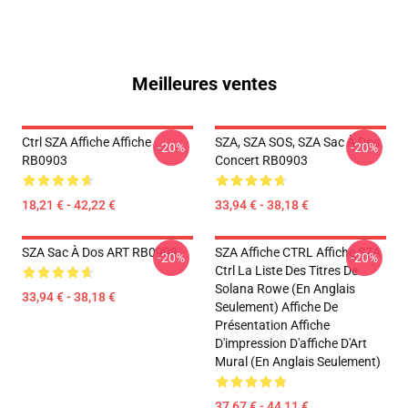
Meilleures ventes
Ctrl SZA Affiche Affiche
SZA, SZA SOS, SZA Sac À Dos
-20%
-20%
RB0903
Concert RB0903
18,21 € - 42,22 €
33,94 € - 38,18 €
SZA Sac À Dos ART RB0903
SZA Affiche CTRL Affiche SZA
-20%
-20%
Ctrl La Liste Des Titres De
Solana Rowe (en Anglais
33,94 € - 38,18 €
Seulement) Affiche De
Présentation Affiche
D'impression D'affiche D'Art
Mural (en Anglais Seulement)
37,67 € - 44,11 €