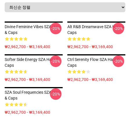
Divine Feminine Vibes SZA Hats
Alt R&B Dreamwave SZA Hats &
-20%
-20%
& Caps
Caps
₩2,962,700 - ₩3,169,400
₩2,962,700 - ₩3,169,400
Softer Side Energy SZA Hats &
Ctrl Serenity Flow SZA Hats &
-20%
-20%
Caps
Caps
₩2,962,700 - ₩3,169,400
₩2,962,700 - ₩3,169,400
SZA Soul Frequencies SZA Hats
-20%
& Caps
₩2,962,700 - ₩3,169,400