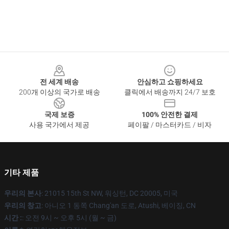
Footer
전 세계 배송
안심하고 쇼핑하세요
200개 이상의 국가로 배송
클릭에서 배송까지 24/7 보호
국제 보증
100% 안전한 결제
사용 국가에서 제공
페이팔 / 마스터카드 / 비자
기타 제품
우리의 본사
: 21015 15th St NW, 워싱턴, DC 20005, 미국
우리의 창고
: 아니오 1 동쪽 Chang'an 도로, Atushi, 베이징, CN
시간 :
: 오전 9시 ~ 오후 5시 (월 ~ 금)