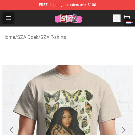
FREE
shipping on orders over $100
SZA Shop - Official SZA Merchandise Store
Open menu
Home
/
SZA Doek
/
SZA T-shirts