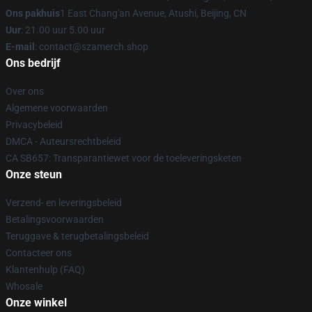
Ons pakhuis
1 East Chang'an Avenue, Atushi, Beijing, CN
Uur
: 21.00 uur 5.00 uur
E-mail
: contact@szamerch.shop
Ons bedrijf
Over ons
Algemene voorwaarden
Privacybeleid
DMCA - Auteursrechtbeleid
CA SB657: Transparantiewet voor de toeleveringsketen
Onze steun
Verzend- en leveringsbeleid
Betalingsvoorwaarden
Teruggave & terugbetalingsbeleid
Contacteer ons
Klantenhulp (FAQ)
Whosale
Onze winkel