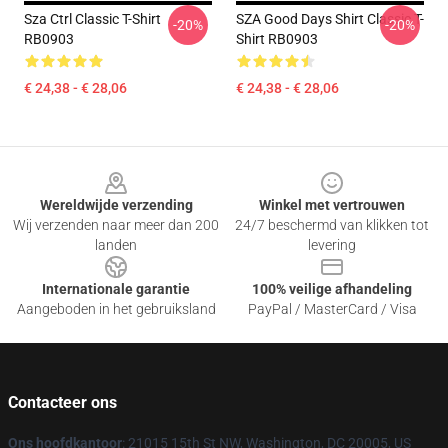
Sza Ctrl Classic T-Shirt
SZA Good Days Shirt Classic T-
-20%
-20%
RB0903
Shirt RB0903
€ 24,38 - € 28,06
€ 24,38 - € 28,06
Footer
Wereldwijde verzending
Winkel met vertrouwen
Wij verzenden naar meer dan 200
24/7 beschermd van klikken tot
landen
levering
Internationale garantie
100% veilige afhandeling
Aangeboden in het gebruiksland
PayPal / MasterCard / Visa
Contacteer ons
Ons hoofdkantoor
: 21015 15th St NW, Washington, DC 20005, US