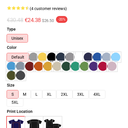
(4 customer reviews)
€30.48
€24.38
-20%
$26.50
Type
Unisex
Color
Default
Size
S
M
L
XL
2XL
3XL
4XL
5XL
Print Location