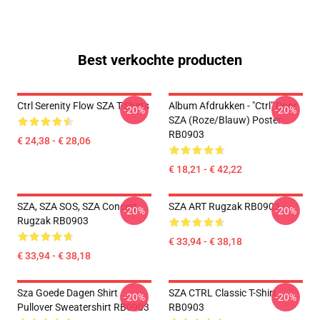
Best verkochte producten
Ctrl Serenity Flow SZA T-Shirts
Album Afdrukken - "Ctrl" Door
-20%
-20%
SZA (Roze/blauw) Poster
RB0903
€ 24,38 - € 28,06
€ 18,21 - € 42,22
SZA, SZA SOS, SZA Concert
SZA ART Rugzak RB0903
-20%
-20%
Rugzak RB0903
€ 33,94 - € 38,18
€ 33,94 - € 38,18
Sza Goede Dagen Shirt
SZA CTRL Classic T-Shirt
-20%
-20%
Pullover Sweatershirt RB0903
RB0903