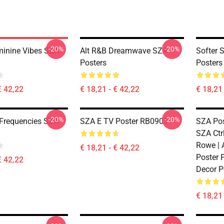
-20%
-20%
minine Vibes SZA
Alt R&B Dreamwave SZA
Softer 
Posters
Posters
€ 42,22
€ 18,21 - € 42,22
€ 18,21 
-20%
-20%
Frequencies SZA
SZA E TV Poster RB0903
SZA Pos
SZA Ctrl
Rowe | 
€ 18,21 - € 42,22
Poster P
€ 42,22
Decor P
€ 18,21 