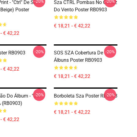
-20%
-20%
int - "Ctrl" De SZA
Sza CTRL Pombas No Cartaz
Beige) Poster
Do Vento Poster RB0903
€ 18,21 - € 42,22
- € 42,22
-20%
-20%
ster RB0903
SOS SZA Cobertura De
Álbuns Poster RB0903
- € 42,22
€ 18,21 - € 42,22
-20%
-20%
ão Do Álbum - "Ctrl"
Borboleta Sza Poster RB0903
A (RB0903)
€ 18,21 - € 42,22
- € 42,22