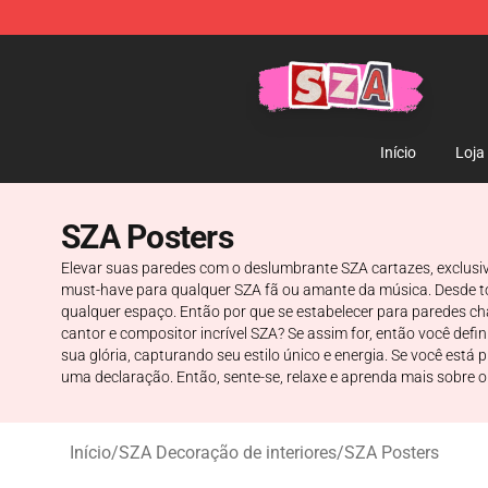
SZA Shop - Official SZA Merchandise Store
Início
Loja
SZA Posters
Elevar suas paredes com o deslumbrante SZA cartazes, exclusiv
must-have para qualquer SZA fã ou amante da música. Desde to
qualquer espaço. Então por que se estabelecer para paredes cha
cantor e compositor incrível SZA? Se assim for, então você def
sua glória, capturando seu estilo único e energia. Se você es
uma declaração. Então, sente-se, relaxe e aprenda mais sobre 
Início
/
SZA Decoração de interiores
/
SZA Posters