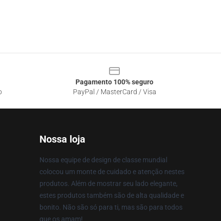
Pagamento 100% seguro
o
PayPal / MasterCard / Visa
Nossa loja
Nossa equipe de design de classe mundial
colocou um monte de cuidado e atenção nestes
produtos. Além de mostrar seu lado elegante,
estes produtos também são de alta qualidade e
bonito. Não são só para ti, mas são para todos
que os amam!