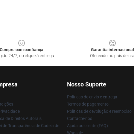
Compre com confiança
Garantia internacional
gido 24/7, do clique à entrega
Oferecido no país de us
mpresa
Nosso Suporte
Políticas de envio e entrega
ndições
Termos de pagamento
privacidade
Políticas de devolução e reembolso
ca de Direitos Autorais
Contacte-nos
i de Transparência de Cadeia de
Ajuda ao cliente (FAQ)
Whosale