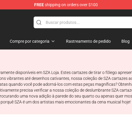
FREE
shipping on orders over $100
Compre por categoria
Rastreamento de pedido
Blog
amente disponíveis em SZA Loja. Estes cartazes de tirar o fôlego apres
ns vibrantes até desenhos cativantes, nossa coleção de SZA cartazes ad
tas quando você pode adorná-los com estas peças magníficas? Obtenha o s
initivamente precisa verificar a nossa coleção de deslumbrante SZA carta
tá procurando uma nova adição à parede do seu quarto ou apenas quer mos
o porquê SZA é um dos artistas mais emocionantes da cena musical hoje!