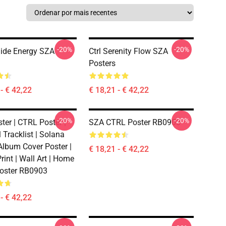
-20%
-20%
Side Energy SZA
Ctrl Serenity Flow SZA
Posters
- € 42,22
€ 18,21 - € 42,22
-20%
-20%
ter | CTRL Poster |
SZA CTRL Poster RB0903
 Tracklist | Solana
Album Cover Poster |
€ 18,21 - € 42,22
rint | Wall Art | Home
oster RB0903
- € 42,22