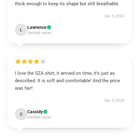
thick enough to keep its shape but still breathable.
Dec 5, 2024
Lawrence
L
Verified owner
I love the SZA shirt, it arrived on time, it’s just as
described. It is soft and comfortable! And the price
was fair!
Dec 3, 2024
Cassidy
C
Verified owner