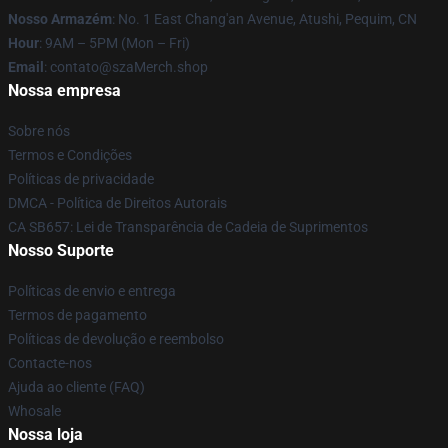
Nosso Armazém
: No. 1 East Chang'an Avenue, Atushi, Pequim, CN
Hour
: 9AM – 5PM (Mon – Fri)
Email
: contato@szaMerch.shop
Nossa empresa
Sobre nós
Termos e Condições
Políticas de privacidade
DMCA - Política de Direitos Autorais
CA SB657: Lei de Transparência de Cadeia de Suprimentos
Nosso Suporte
Políticas de envio e entrega
Termos de pagamento
Políticas de devolução e reembolso
Contacte-nos
Ajuda ao cliente (FAQ)
Whosale
Nossa loja