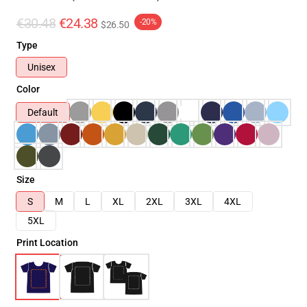
€30.48
€24.38
-20%
$26.50
Type
Unisex
Color
Default
Size
S
M
L
XL
2XL
3XL
4XL
5XL
Print Location