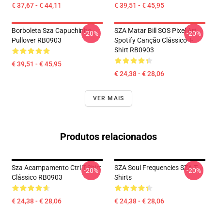
€ 37,67 - € 44,11
€ 39,51 - € 45,95
Borboleta Sza Capuchinho
SZA Matar Bill SOS Pixel Art
-20%
-20%
Pullover RB0903
Spotify Canção Clássico T-
Shirt RB0903
€ 39,51 - € 45,95
€ 24,38 - € 28,06
VER MAIS
Produtos relacionados
Sza Acampamento Ctrl T-Shirt
SZA Soul Frequencies SZA T-
-20%
-20%
Clássico RB0903
Shirts
€ 24,38 - € 28,06
€ 24,38 - € 28,06