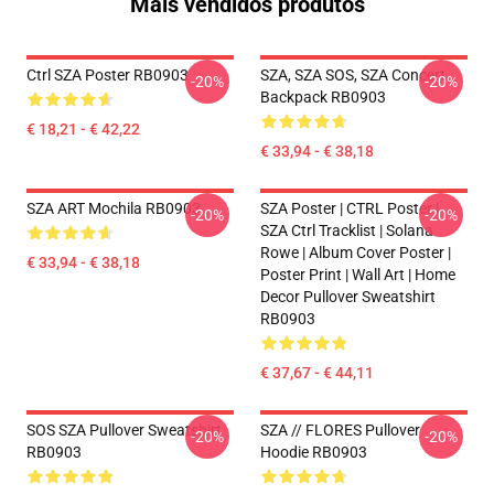
Mais vendidos produtos
Ctrl SZA Poster RB0903
SZA, SZA SOS, SZA Concert
-20%
-20%
Backpack RB0903
€ 18,21 - € 42,22
€ 33,94 - € 38,18
SZA ART Mochila RB0903
SZA Poster | CTRL Poster |
-20%
-20%
SZA Ctrl Tracklist | Solana
Rowe | Album Cover Poster |
€ 33,94 - € 38,18
Poster Print | Wall Art | Home
Decor Pullover Sweatshirt
RB0903
€ 37,67 - € 44,11
SOS SZA Pullover Sweatshirt
SZA // FLORES Pullover
-20%
-20%
RB0903
Hoodie RB0903