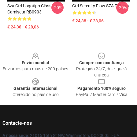
Sza Ctrl Logotipo Clássico
Ctrl Serenity Flow SZA T-Shirts
-20%
-20%
Camiseta RB0903
€ 24,38 - € 28,06
€ 24,38 - € 28,06
Footer
Envio mundial
Compre com confiança
Enviamos para mais de 200 países
Protegido 24/7, do clique à
entrega
Garantia internacional
Pagamento 100% seguro
Oferecido no país de uso
PayPal / MasterCard / Visa
Contacte-nos
A nossa sede
: 21015 15th St NW, Washington, DC 20005, EUA