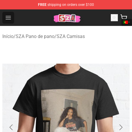
FREE
shipping on orders over $100
SZA Shop - Official SZA Merchandise Store
Open menu
Início
/
SZA Pano de pano
/
SZA Camisas