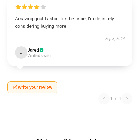
Amazing quality shirt for the price; I’m definitely
considering buying more.
Sep 3, 2024
Jared
J
Verified owner
Write your review
1
/
1