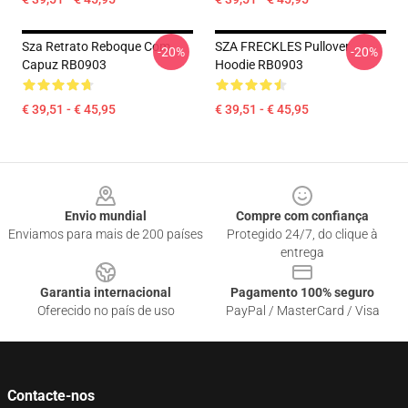
Sza Retrato Reboque Com
SZA FRECKLES Pullover
-20%
-20%
Capuz RB0903
Hoodie RB0903
€ 39,51 - € 45,95
€ 39,51 - € 45,95
Footer
Envio mundial
Compre com confiança
Enviamos para mais de 200 países
Protegido 24/7, do clique à
entrega
Garantia internacional
Pagamento 100% seguro
Oferecido no país de uso
PayPal / MasterCard / Visa
Contacte-nos