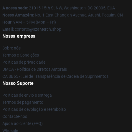
A nossa sede
: 21015 15th St NW, Washington, DC 20005, EUA
Nosso Armazém
: No. 1 East Chang'an Avenue, Atushi, Pequim, CN
Hour
: 9AM – 5PM (Mon – Fri)
Email
: contato@szaMerch.shop
Nossa empresa
Sobre nós
Termos e Condições
Políticas de privacidade
DMCA - Política de Direitos Autorais
CA SB657: Lei de Transparência de Cadeia de Suprimentos
Nosso Suporte
Políticas de envio e entrega
Termos de pagamento
Políticas de devolução e reembolso
Contacte-nos
Ajuda ao cliente (FAQ)
Whosale