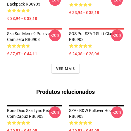
-20%
-20%
Backpack RB0903
€ 33,94 - € 38,18
€ 33,94 - € 38,18
Sza Sos Meme9 Pullover
SOS Por SZA T-Shirt Clássico
-20%
-20%
Camiseta RB0903
RB0903
€ 37,67 - € 44,11
€ 24,38 - € 28,06
VER MAIS
Produtos relacionados
Bons Dias Sza Lyric Reboque
SZA - B&W Pullover Hoodie
-20%
-20%
Com Capuz RB0903
RB0903
€ 39,51 - € 45,95
€ 39,51 - € 45,95