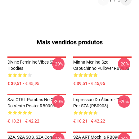
1
/
2
Mais vendidos produtos
Divine Feminine Vibes SZA
Minha Menina Sza
-20%
-20%
Hoodies
Capuchinho Pullover RB0903
€ 39,51 - € 45,95
€ 39,51 - € 45,95
Sza CTRL Pombas No Cartaz
Impressão Do Álbum - "Ctrl"
-20%
-20%
Do Vento Poster RB0903
Por SZA (RB0903)
€ 18,21 - € 42,22
€ 18,21 - € 42,22
SZA, SZA SOS, SZA Concert
SZA ART Mochila RB0903