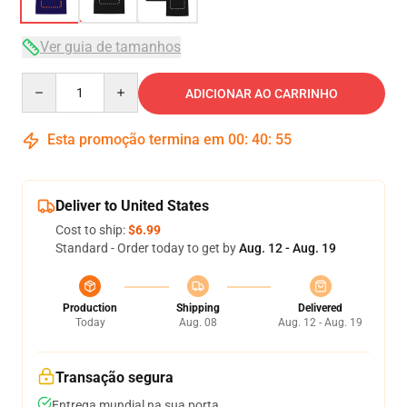
Ver guia de tamanhos
Quantity
ADICIONAR AO CARRINHO
Esta promoção termina em
00
:
40
:
54
Deliver to United States
Cost to ship:
$6.99
Standard - Order today to get by
Aug. 12 - Aug. 19
Production
Shipping
Delivered
Today
Aug. 08
Aug. 12 - Aug. 19
Transação segura
Entrega mundial na sua porta