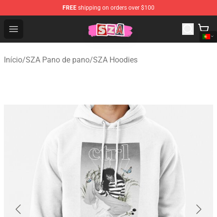
FREE
shipping on orders over $100
SZA Shop - Official SZA Merchandise Store
Open menu
Início
/
SZA Pano de pano
/
SZA Hoodies