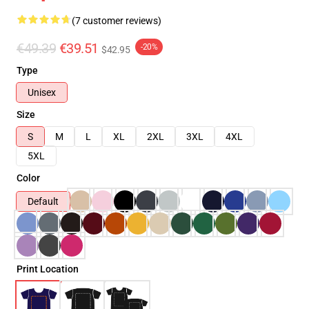
(7 customer reviews)
€49.39
€39.51
-20%
$42.95
Type
Unisex
Size
S
M
L
XL
2XL
3XL
4XL
5XL
Color
Default
Print Location