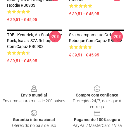
Hoodie RB0903
€ 39,51 - € 45,95
€ 39,51 - € 45,95
TDE - Kendrick, Ab-Soul, Q, Jay
Sza Acampamento Ctrl
-20%
-20%
Rock, Isaías, SZA Reboque
Reboque Com Capuz RB0903
Com Capuz RB0903
€ 39,51 - € 45,95
€ 39,51 - € 45,95
Footer
Envio mundial
Compre com confiança
Enviamos para mais de 200 países
Protegido 24/7, do clique à
entrega
Garantia internacional
Pagamento 100% seguro
Oferecido no país de uso
PayPal / MasterCard / Visa