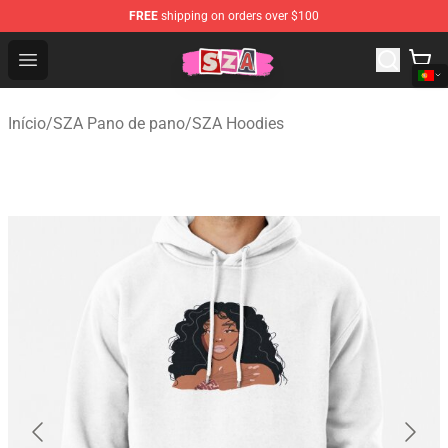
FREE
shipping on orders over $100
SZA Shop - Official SZA Merchandise Store
Open menu
Início
/
SZA Pano de pano
/
SZA Hoodies