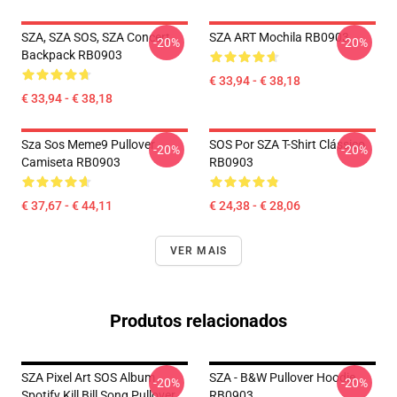
SZA, SZA SOS, SZA Concert
SZA ART Mochila RB0903
-20%
-20%
Backpack RB0903
€ 33,94 - € 38,18
€ 33,94 - € 38,18
Sza Sos Meme9 Pullover
SOS Por SZA T-Shirt Clássico
-20%
-20%
Camiseta RB0903
RB0903
€ 37,67 - € 44,11
€ 24,38 - € 28,06
VER MAIS
Produtos relacionados
SZA Pixel Art SOS Album
SZA - B&W Pullover Hoodie
-20%
-20%
Spotify Kill Bill Song Pullover
RB0903