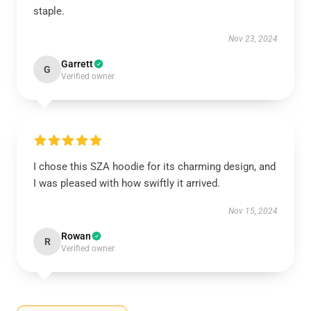
staple.
Nov 23, 2024
Garrett
G
Verified owner
I chose this SZA hoodie for its charming design, and
I was pleased with how swiftly it arrived.
Nov 15, 2024
Rowan
R
Verified owner