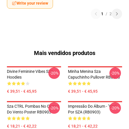
Write your review
1
/
2
Mais vendidos produtos
Divine Feminine Vibes SZA
Minha Menina Sza
-20%
-20%
Hoodies
Capuchinho Pullover RB0903
€ 39,51 - € 45,95
€ 39,51 - € 45,95
Sza CTRL Pombas No Cartaz
Impressão Do Álbum - "Ctrl"
-20%
-20%
Do Vento Poster RB0903
Por SZA (RB0903)
€ 18,21 - € 42,22
€ 18,21 - € 42,22