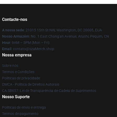
Contacte-nos
A nossa sede
: 21015 15th St NW, Washington, DC 20005, EUA
Nosso Armazém
: No. 1 East Chang'an Avenue, Atushi, Pequim, CN
Hour
: 9AM – 5PM (Mon – Fri)
Email
: contato@szaMerch.shop
Nossa empresa
Sobre nós
Termos e Condições
Políticas de privacidade
DMCA - Política de Direitos Autorais
CA SB657: Lei de Transparência de Cadeia de Suprimentos
Nosso Suporte
Políticas de envio e entrega
Termos de pagamento