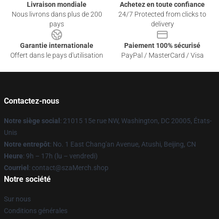
Livraison mondiale
Achetez en toute confiance
Nous livrons dans plus de 200
24/7 Protected from clicks to
pays
delivery
Garantie internationale
Paiement 100% sécurisé
Offert dans le pays d'utilisation
PayPal / MasterCard / Visa
Contactez-nous
Notre siège social
: 21015 15e rue NW, Washington, DC 20005, États-
Unis
Notre entrepôt
: No. 1 East Chang'an Avenue, Atushi, Beijing, CN
Heure
: 9h – 17h (lu – vendredi)
Courriel
: contact@szaMerch.shop
Notre société
Sur nous
Conditions générales