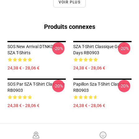
VOIR PLUS
Produits connexes
SOS New Arrival DTNK0806
SZA T-Shirt Classique Good
-20%
-20%
SZA T-Shirts
Days RB0903
24,38 € - 28,06 €
24,38 € - 28,06 €
SOS Par SZA T-Shirt Classique
Papillon Sza T-Shirt Classique
-20%
-20%
RB0903
RB0903
24,38 € - 28,06 €
24,38 € - 28,06 €
Footer