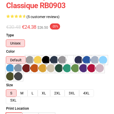
Classique RB0903
(5 customer reviews)
€30.48
€24.38
-20%
$26.50
Type
Unisex
Color
Default
Size
S
M
L
XL
2XL
3XL
4XL
5XL
Print Location