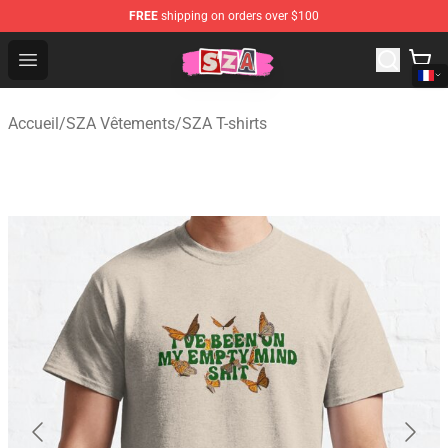
FREE
shipping on orders over $100
SZA Shop - Official SZA Merchandise Store
Open menu
Accueil
/
SZA Vêtements
/
SZA T-shirts