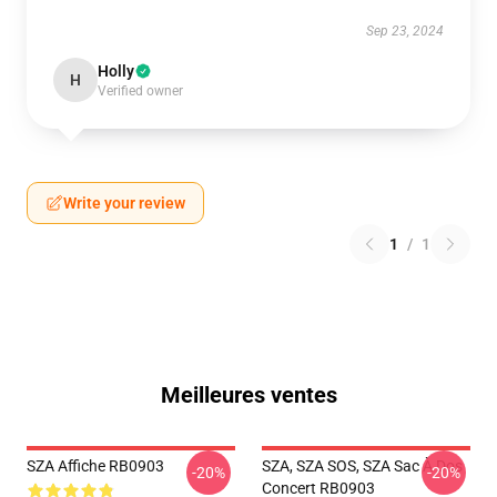
Sep 23, 2024
Holly
H
Verified owner
Write your review
1
/
1
Meilleures ventes
SZA Affiche RB0903
SZA, SZA SOS, SZA Sac À Dos
-20%
-20%
Concert RB0903