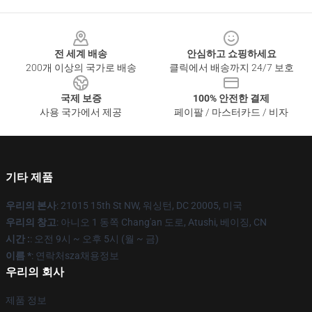
Footer
전 세계 배송
안심하고 쇼핑하세요
200개 이상의 국가로 배송
클릭에서 배송까지 24/7 보호
국제 보증
100% 안전한 결제
사용 국가에서 제공
페이팔 / 마스터카드 / 비자
기타 제품
우리의 본사
: 21015 15th St NW, 워싱턴, DC 20005, 미국
우리의 창고
: 아니오 1 동쪽 Chang'an 도로, Atushi, 베이징, CN
시간 :
: 오전 9시 ~ 오후 5시 (월 ~ 금)
이름 *
: 연락처sza채용정보
우리의 회사
제품 정보