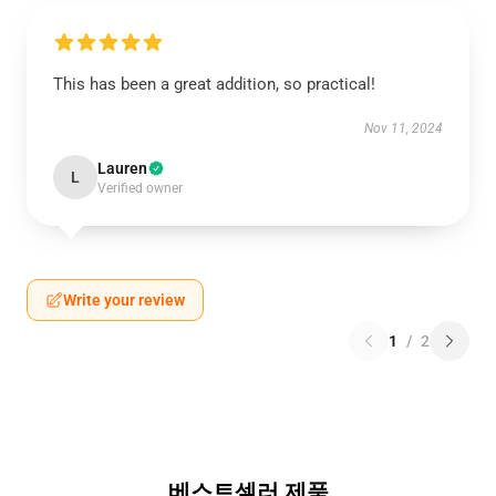
This has been a great addition, so practical!
Nov 11, 2024
Lauren
L
Verified owner
Write your review
1
/
2
베스트셀러 제품