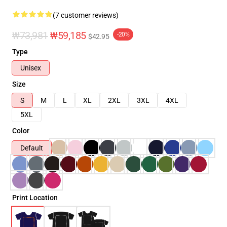
(7 customer reviews)
₩73,981
₩59,185
-20%
$42.95
Type
Unisex
Size
S
M
L
XL
2XL
3XL
4XL
5XL
Color
Default
Print Location