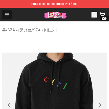
FREE
shipping on orders over $100
SZA Shop - Official SZA Merchandise Store
Open menu
홈
/
SZA 제품정보
/
SZA 카테고리