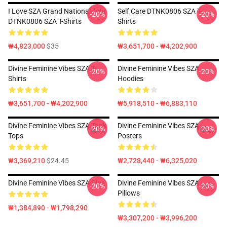
I Love SZA Grand National Tour
Self Care DTNK0806 SZA T-
-20%
-20%
DTNK0806 SZA T-Shirts
Shirts
₩4,823,000
$35
₩3,651,700 - ₩4,202,900
Divine Feminine Vibes SZA T-
Divine Feminine Vibes SZA
-20%
-20%
Shirts
Hoodies
₩3,651,700 - ₩4,202,900
₩5,918,510 - ₩6,883,110
Divine Feminine Vibes SZA Tank
Divine Feminine Vibes SZA
-20%
-20%
Tops
Posters
₩3,369,210
$24.45
₩2,728,440 - ₩6,325,020
Divine Feminine Vibes SZA Pins
Divine Feminine Vibes SZA
-20%
-20%
Pillows
₩1,384,890 - ₩1,798,290
₩3,307,200 - ₩3,996,200