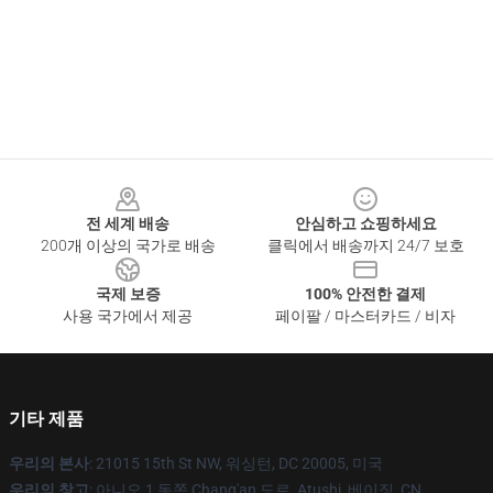
Footer
전 세계 배송
안심하고 쇼핑하세요
200개 이상의 국가로 배송
클릭에서 배송까지 24/7 보호
국제 보증
100% 안전한 결제
사용 국가에서 제공
페이팔 / 마스터카드 / 비자
기타 제품
우리의 본사
: 21015 15th St NW, 워싱턴, DC 20005, 미국
우리의 창고
: 아니오 1 동쪽 Chang'an 도로, Atushi, 베이징, CN