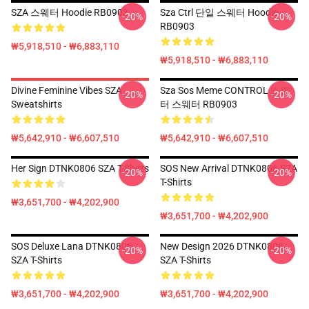
SZA 스웨터 Hoodie RB0903
Sza Ctrl 단일 스웨터 Hoodie
-20%
-20%
RB0903
₩5,918,510 - ₩6,883,110
₩5,918,510 - ₩6,883,110
Divine Feminine Vibes SZA
Sza Sos Meme CONTROL 스웨
-20%
-20%
Sweatshirts
터 스웨터 RB0903
₩5,642,910 - ₩6,607,510
₩5,642,910 - ₩6,607,510
Her Sign DTNK0806 SZA T-Shirts
SOS New Arrival DTNK0806 SZA
-20%
-20%
T-Shirts
₩3,651,700 - ₩4,202,900
₩3,651,700 - ₩4,202,900
SOS Deluxe Lana DTNK0806
New Design 2026 DTNK0806
-20%
-20%
SZA T-Shirts
SZA T-Shirts
₩3,651,700 - ₩4,202,900
₩3,651,700 - ₩4,202,900