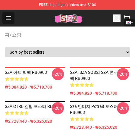
FREE
shipping on orders over $100
SZA Shop - Official SZA Merchandise Store
Open menu
홈
/
쇼핑
SZA 아트 백팩 RB0903
SZA· SZA SOS의 SZA 콘서트 백
-20%
-20%
팩 RB0903
₩5,084,820 - ₩5,718,700
₩5,084,820 - ₩5,718,700
SZA CTRL 앨범 포스터 RB0903
Sza 빈티지 Potrait 포스터
-20%
-20%
RB0903
₩2,728,440 - ₩6,325,020
₩2,728,440 - ₩6,325,020