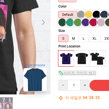
Color
Default
Size
S
M
L
XL
2X
Print Location
blank template
사이즈 가이드 보기
Quantity
이 세일은
04
:
28
:
54