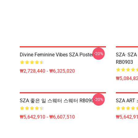
-20%
Divine Feminine Vibes SZA Posters
SZA· SZ
RB0903
₩2,728,440 - ₩6,325,020
₩5,084,82
-20%
SZA 좋은 일 스웨터 스웨터 RB0903
SZA AR
₩5,642,910 - ₩6,607,510
₩5,642,91