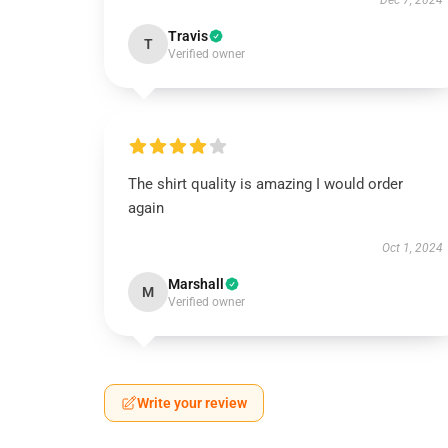
Dec 7, 2024
Travis
T
Verified owner
The shirt quality is amazing I would order
again
Oct 1, 2024
Marshall
M
Verified owner
Write your review