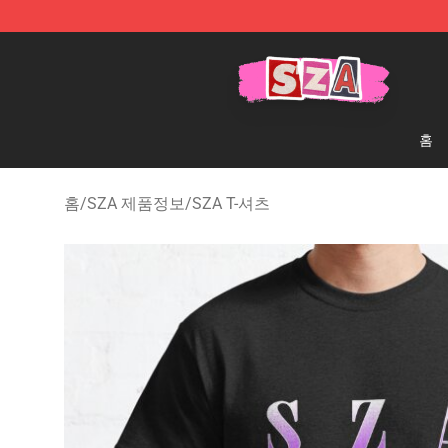
SZA Shop - Official SZA Merchandise Store
홈
홈
/
SZA 제품정보
/
SZA T-셔츠