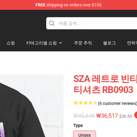
FREE
shipping on orders over $100
쇼핑
카테고리별 쇼핑
주문 추적
블로그
연락
SZA 레트로 빈
티셔츠 RB0903
(6 customer reviews
₩45,646
₩36,517
$26.50
Type
Unisex