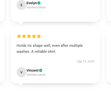
Evelyn
E
Verified owner
Holds its shape well, even after multiple
washes. A reliable shirt.
Sep 10, 2024
Vincent
V
Verified owner