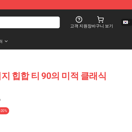
고객 지원
장바구니 보기
처
티지 힙합 티 90의 미적 클래식
)
-20%