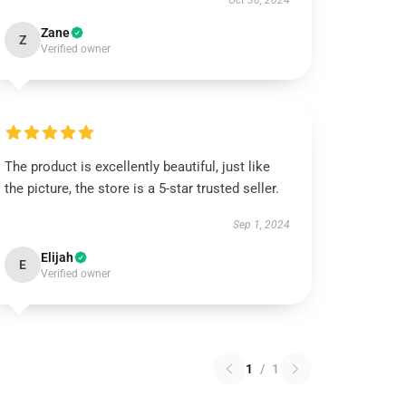
Oct 30, 2024
Zane
Z
Verified owner
The product is excellently beautiful, just like
the picture, the store is a 5-star trusted seller.
Sep 1, 2024
Elijah
E
Verified owner
1
/
1