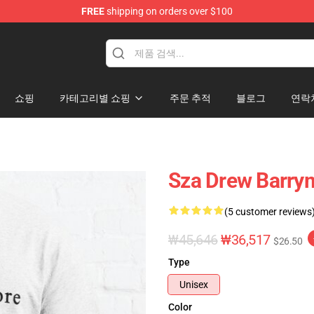
FREE
shipping on orders over $100
쇼핑
카테고리별 쇼핑
주문 추적
블로그
연락
Sza Drew Bar
(5 customer reviews
₩45,646
₩36,517
$26.50
Type
Unisex
Color