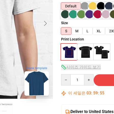
Default
Size
S
M
L
XL
2X
Print Location
사이즈 가이드 보기
blank template
Quantity
이 세일은
03
:
59
:
54
Deliver to United States