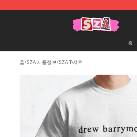
SZA Shop - Official SZA Merchandise Store
홈
홈
/
SZA 제품정보
/
SZA T-셔츠