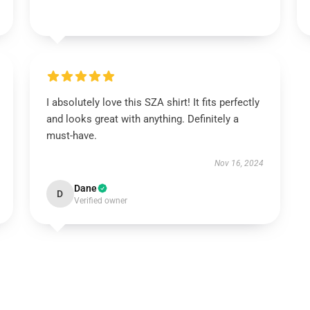
I absolutely love this SZA shirt! It fits perfectly
and looks great with anything. Definitely a
must-have.
Nov 16, 2024
Dane
D
Verified owner