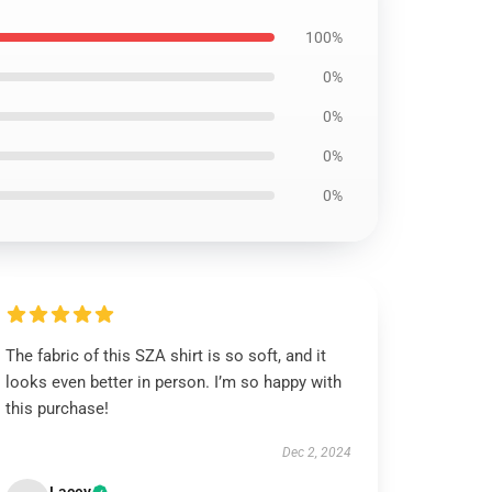
100%
0%
0%
0%
0%
The fabric of this SZA shirt is so soft, and it
looks even better in person. I’m so happy with
this purchase!
Dec 2, 2024