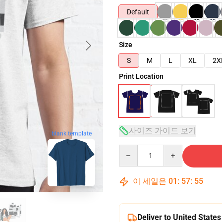
Default
Size
S
M
L
XL
2X
Print Location
사이즈 가이드 보기
blank template
Quantity
이 세일은
01
:
57
:
54
Deliver to United States