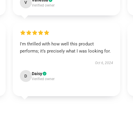
Vanessa
V
Verified owner
I'm thrilled with how well this product
performs; it’s precisely what I was looking for.
Oct 6, 2024
Daisy
D
Verified owner