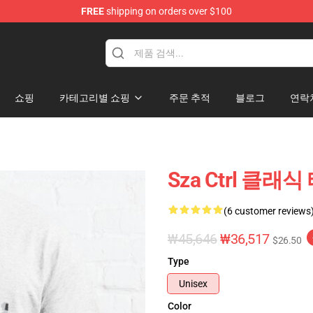
FREE
shipping on orders over $100
쇼핑
카테고리별 쇼핑
주문 추적
블로그
연락
Sza Ctrl 클래식
(6 customer reviews
₩45,646
₩36,517
$26.50
Type
Unisex
Color