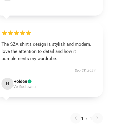
The SZA shirt's design is stylish and modern. I
love the attention to detail and how it
complements my wardrobe.
Sep 28, 2024
Holden
H
Verified owner
1
/
1