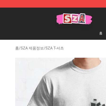
SZA Shop - Official SZA Merchandise Store
홈
홈
/
SZA 제품정보
/
SZA T-셔츠