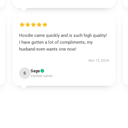
Hoodie came quickly and is such high quality!
I have gotten a lot of compliments, my
husband even wants one now!
Nov 15, 2024
Sage
S
Verified owner