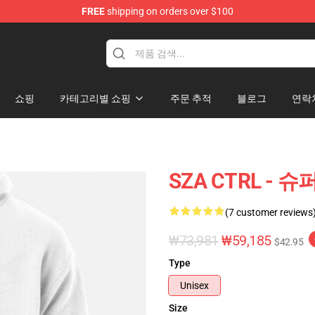
FREE
shipping on orders over $100
쇼핑
카테고리별 쇼핑
주문 추적
블로그
연락
SZA CTRL - 
(7 customer reviews
₩73,981
₩59,185
$42.95
Type
Unisex
Size