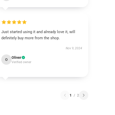
Just started using it and already love it, will
definitely buy more from the shop.
Nov 9, 2024
Oliver
O
Verified owner
1
/
2