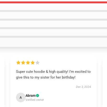
Super cute hoodie & high quality! I’m excited to
give this to my sister for her birthday!
Dec 3, 2024
Abram
A
Verified owner