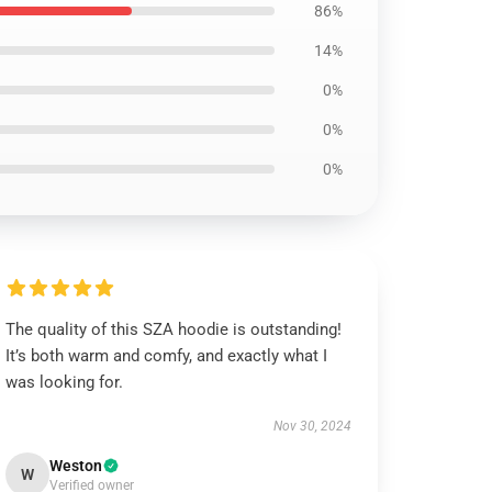
86%
14%
0%
0%
0%
The quality of this SZA hoodie is outstanding!
It’s both warm and comfy, and exactly what I
was looking for.
Nov 30, 2024
Weston
W
Verified owner