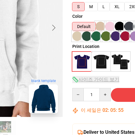
S
M
L
XL
2X
Color
Default
Print Location
사이즈 가이드 보기
blank template
Quantity
이 세일은
02
:
05
:
54
Deliver to United States