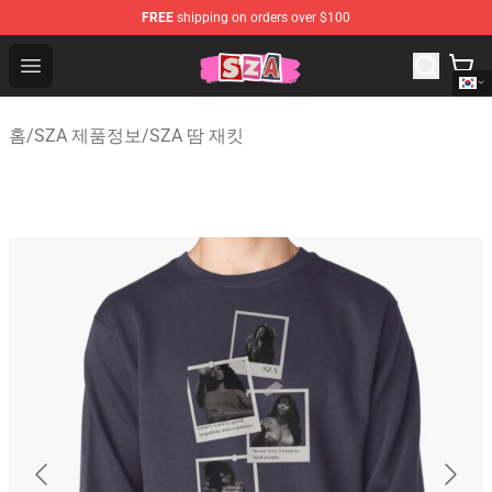
FREE
shipping on orders over $100
SZA Shop - Official SZA Merchandise Store
Open menu
홈
/
SZA 제품정보
/
SZA 땀 재킷