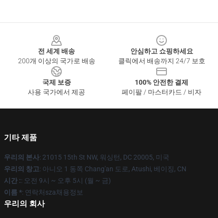
Footer
전 세계 배송
안심하고 쇼핑하세요
200개 이상의 국가로 배송
클릭에서 배송까지 24/7 보호
국제 보증
100% 안전한 결제
사용 국가에서 제공
페이팔 / 마스터카드 / 비자
기타 제품
우리의 본사
: 21015 15th St NW, 워싱턴, DC 20005, 미국
우리의 창고
: 아니오 1 동쪽 Chang'an 도로, Atushi, 베이징, CN
시간 :
: 오전 9시 ~ 오후 5시 (월 ~ 금)
이름 *
: 연락처sza채용정보
우리의 회사