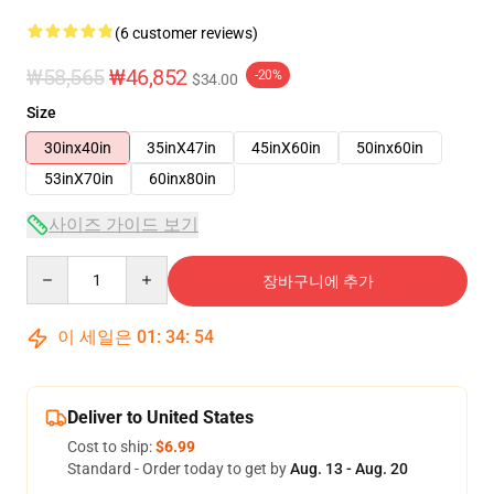
(6 customer reviews)
₩58,565
₩46,852
-20%
$34.00
Size
30inx40in
35inX47in
45inX60in
50inx60in
53inX70in
60inx80in
사이즈 가이드 보기
Quantity
장바구니에 추가
이 세일은
01
:
34
:
53
Deliver to United States
Cost to ship:
$6.99
Standard - Order today to get by
Aug. 13 - Aug. 20