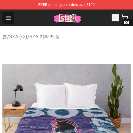
FREE
shipping on orders over $100
SZA Shop - Official SZA Merchandise Store
Open menu
홈
/
SZA (주)
/
SZA 기타 제품