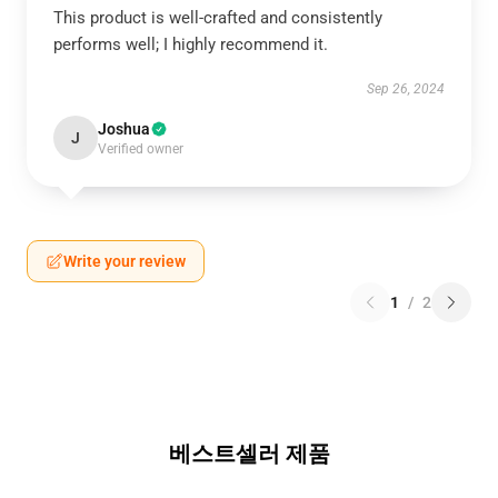
This product is well-crafted and consistently
performs well; I highly recommend it.
Sep 26, 2024
Joshua
J
Verified owner
Write your review
1
/
2
베스트셀러 제품