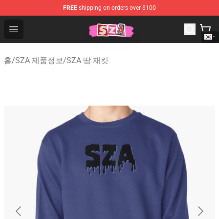
FREE
shipping on orders over $100
SZA Shop - Official SZA Merchandise Store
Open menu
홈
/
SZA 제품정보
/
SZA 땀 재킷