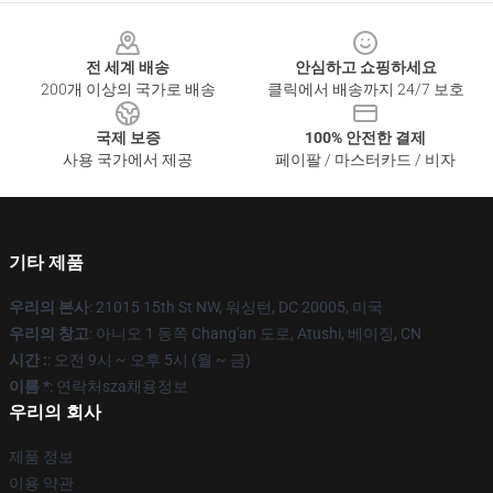
Footer
전 세계 배송
안심하고 쇼핑하세요
200개 이상의 국가로 배송
클릭에서 배송까지 24/7 보호
국제 보증
100% 안전한 결제
사용 국가에서 제공
페이팔 / 마스터카드 / 비자
기타 제품
우리의 본사
: 21015 15th St NW, 워싱턴, DC 20005, 미국
우리의 창고
: 아니오 1 동쪽 Chang'an 도로, Atushi, 베이징, CN
시간 :
: 오전 9시 ~ 오후 5시 (월 ~ 금)
이름 *
: 연락처sza채용정보
우리의 회사
제품 정보
이용 약관