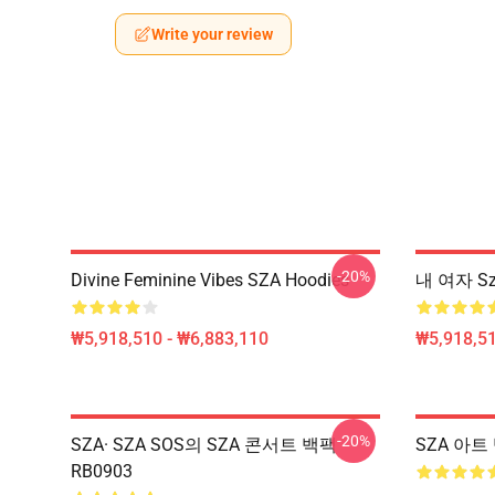
Write your review
-20%
Divine Feminine Vibes SZA Hoodies
내 여자 Sz
₩5,918,510 - ₩6,883,110
₩5,918,51
-20%
SZA· SZA SOS의 SZA 콘서트 백팩
SZA 아트 
RB0903