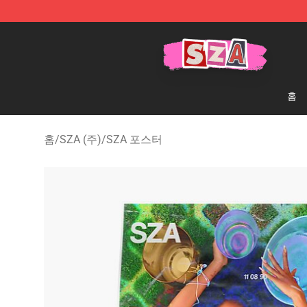
SZA Shop - Official SZA Merchandise Store
홈
홈
/
SZA (주)
/
SZA 포스터