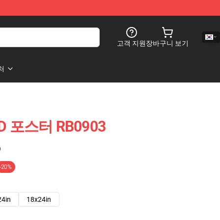
고객 지원
장바구니 보기
처
ED 포스터 RB0903
)
-20%
24in
18x24in