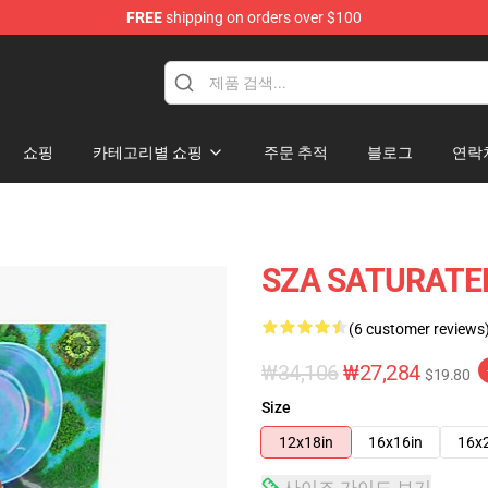
FREE
shipping on orders over $100
쇼핑
카테고리별 쇼핑
주문 추적
블로그
연락
SZA SATURAT
(6 customer reviews
₩34,106
₩27,284
$19.80
Size
12x18in
16x16in
16x
사이즈 가이드 보기