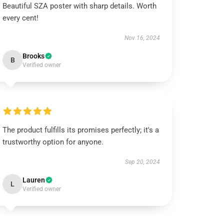
Beautiful SZA poster with sharp details. Worth
every cent!
Nov 16, 2024
Brooks
B
Verified owner
The product fulfills its promises perfectly; it's a
trustworthy option for anyone.
Sep 20, 2024
Lauren
L
Verified owner