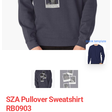
blank template
SZA Pullover Sweatshirt
RB0903