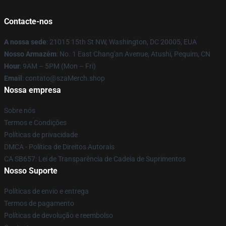
Contacte-nos
A nossa sede
: 21015 15th St NW, Washington, DC 20005, EUA
Nosso Armazém
: No. 1 East Chang'an Avenue, Atushi, Pequim, CN
Hour
: 9AM – 5PM (Mon – Fri)
Email
: contato@szaMerch.shop
Nossa empresa
Sobre nós
Termos e Condições
Políticas de privacidade
DMCA - Política de Direitos Autorais
CA SB657: Lei de Transparência de Cadeia de Suprimentos
Nosso Suporte
Políticas de envio e entrega
Termos de pagamento
Políticas de devolução e reembolso