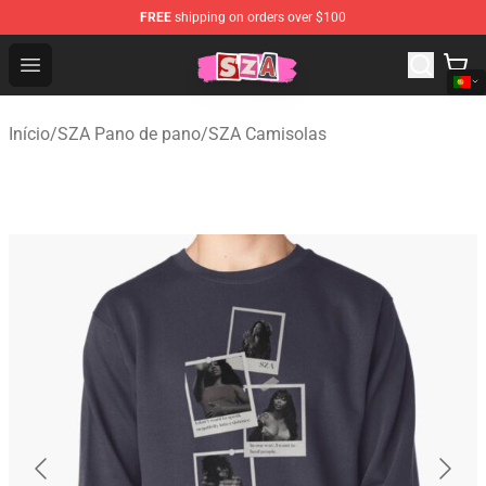
FREE
shipping on orders over $100
SZA Shop - Official SZA Merchandise Store
Open menu
Início
/
SZA Pano de pano
/
SZA Camisolas