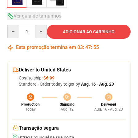
Ver guia de tamanhos
Quantity
ADICIONAR AO CARRINHO
Esta promoção termina em
03
:
47
:
54
Deliver to United States
Cost to ship:
$6.99
Standard - Order today to get by
Aug. 16 - Aug. 23
Production
Shipping
Delivered
Today
Aug. 12
Aug. 16 - Aug. 23
Transação segura
Entrega mundial na sua porta