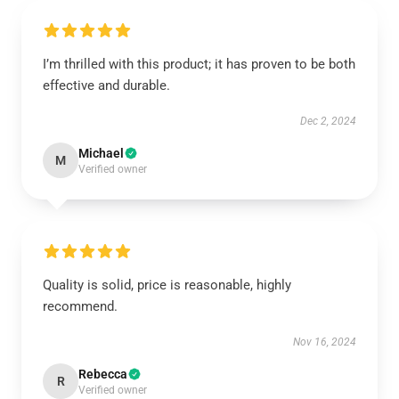
I’m thrilled with this product; it has proven to be both
effective and durable.
Dec 2, 2024
Michael
M
Verified owner
Quality is solid, price is reasonable, highly
recommend.
Nov 16, 2024
Rebecca
R
Verified owner