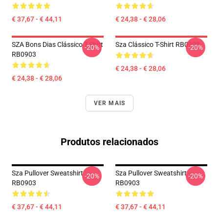
€ 37,67 - € 44,11
€ 24,38 - € 28,06
SZA Bons Dias Clássico T-Shirt
Sza Clássico T-Shirt RB0903
-20%
-20%
RB0903
€ 24,38 - € 28,06
€ 24,38 - € 28,06
VER MAIS
Produtos relacionados
Sza Pullover Sweatshirt
Sza Pullover Sweatshirt
-20%
-20%
RB0903
RB0903
€ 37,67 - € 44,11
€ 37,67 - € 44,11