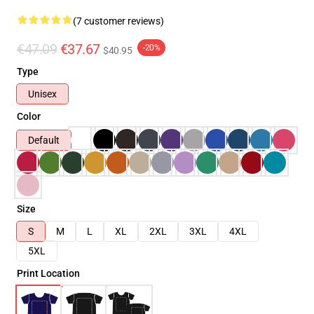
(7 customer reviews)
€47.09
€37.67
-20%
$40.95
Type
Unisex
Color
Default
Size
S
M
L
XL
2XL
3XL
4XL
5XL
Print Location