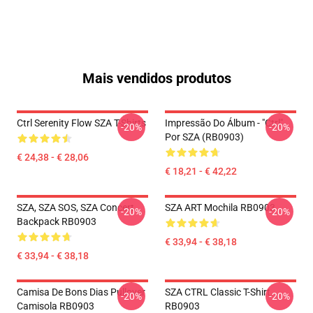
Mais vendidos produtos
Ctrl Serenity Flow SZA T-Shirts
Impressão Do Álbum - "Ctrl"
-20%
-20%
Por SZA (RB0903)
€ 24,38 - € 28,06
€ 18,21 - € 42,22
SZA, SZA SOS, SZA Concert
SZA ART Mochila RB0903
-20%
-20%
Backpack RB0903
€ 33,94 - € 38,18
€ 33,94 - € 38,18
Camisa De Bons Dias Pullover
SZA CTRL Classic T-Shirt
-20%
-20%
Camisola RB0903
RB0903