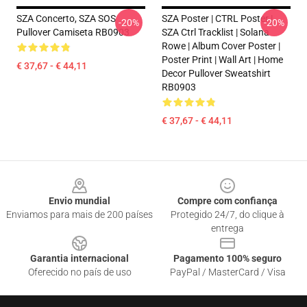
SZA Concerto, SZA SOS
SZA Poster | CTRL Poster |
-20%
-20%
Pullover Camiseta RB0903
SZA Ctrl Tracklist | Solana
Rowe | Album Cover Poster |
Poster Print | Wall Art | Home
€ 37,67 - € 44,11
Decor Pullover Sweatshirt
RB0903
€ 37,67 - € 44,11
Footer
Envio mundial
Compre com confiança
Enviamos para mais de 200 países
Protegido 24/7, do clique à
entrega
Garantia internacional
Pagamento 100% seguro
Oferecido no país de uso
PayPal / MasterCard / Visa