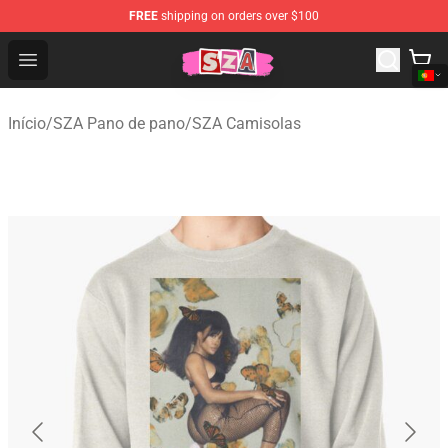
FREE
shipping on orders over $100
SZA Shop - Official SZA Merchandise Store
Open menu
Início
/
SZA Pano de pano
/
SZA Camisolas