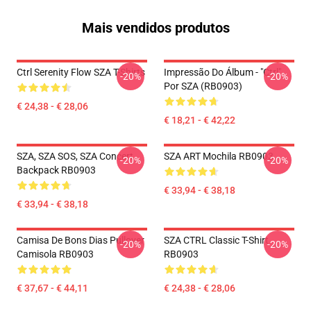
Mais vendidos produtos
Ctrl Serenity Flow SZA T-Shirts
Impressão Do Álbum - "Ctrl"
-20%
-20%
Por SZA (RB0903)
€ 24,38 - € 28,06
€ 18,21 - € 42,22
SZA, SZA SOS, SZA Concert
SZA ART Mochila RB0903
-20%
-20%
Backpack RB0903
€ 33,94 - € 38,18
€ 33,94 - € 38,18
Camisa De Bons Dias Pullover
SZA CTRL Classic T-Shirt
-20%
-20%
Camisola RB0903
RB0903
€ 37,67 - € 44,11
€ 24,38 - € 28,06