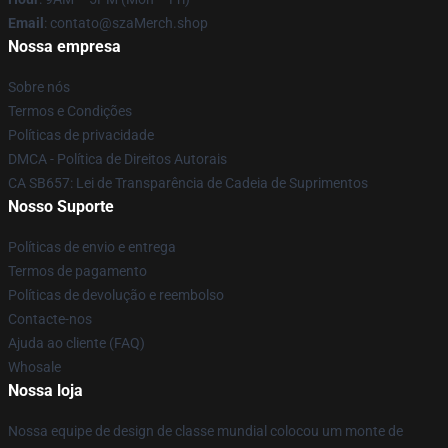
Email
: contato@szaMerch.shop
Nossa empresa
Sobre nós
Termos e Condições
Políticas de privacidade
DMCA - Política de Direitos Autorais
CA SB657: Lei de Transparência de Cadeia de Suprimentos
Nosso Suporte
Políticas de envio e entrega
Termos de pagamento
Políticas de devolução e reembolso
Contacte-nos
Ajuda ao cliente (FAQ)
Whosale
Nossa loja
Nossa equipe de design de classe mundial colocou um monte de