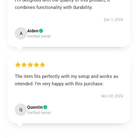
I’m delighted with the quality of this product; it
combines functionality with durability.
Dec 1, 2024
Aiden
A
Verified owner
The item fits perfectly with my setup and works as
intended. I’m very happy with this purchase.
Nov 20, 2024
Quentin
Q
Verified owner