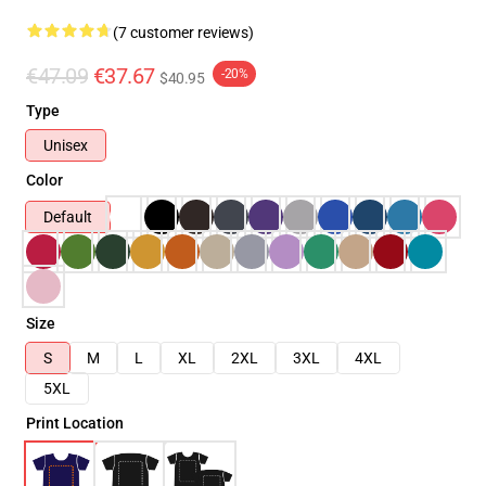
(7 customer reviews)
€47.09
€37.67
-20%
$40.95
Type
Unisex
Color
Default
Size
S
M
L
XL
2XL
3XL
4XL
5XL
Print Location