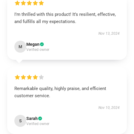
I’m thrilled with this product! It’s resilient, effective,
and fulfills all my expectations.
Nov 13, 2024
Megan
M
Verified owner
Remarkable quality, highly praise, and efficient
customer service.
Nov 10, 2024
Sarah
S
Verified owner