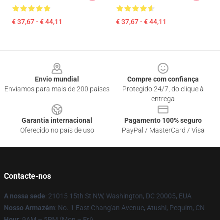
€ 37,67 - € 44,11
€ 37,67 - € 44,11
Footer
Envio mundial
Compre com confiança
Enviamos para mais de 200 países
Protegido 24/7, do clique à
entrega
Garantia internacional
Pagamento 100% seguro
Oferecido no país de uso
PayPal / MasterCard / Visa
Contacte-nos
A nossa sede
: 21015 15th St NW, Washington, DC 20005, EUA
Nosso Armazém
: No. 1 East Chang'an Avenue, Atushi, Pequim, CN
Hour
: 9AM – 5PM (Mon – Fri)