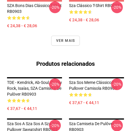
SZA Bons Dias Clássico T-Shirt
Sza Clássico T-Shirt RB0903
-20%
-20%
RB0903
€ 24,38 - € 28,06
€ 24,38 - € 28,06
VER MAIS
Produtos relacionados
TDE - Kendrick, Ab-Soul, Q, Jay
Sza Sos Meme Clássico7
-20%
-20%
Rock, Isaías, SZA Camiseta De
Pullover Camisola RB0903
Pulôver RB0903
€ 37,67 - € 44,11
€ 37,67 - € 44,11
Sza Sos A Sza Sos A Sza Sos
Sza Camiseta De Pulôver
-20%
-20%
Pullover Sweatshirt RB0903
RB0903