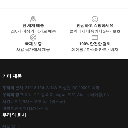
Footer
전 세계 배송
안심하고 쇼핑하세요
200개 이상의 국가로 배송
클릭에서 배송까지 24/7 보호
국제 보증
100% 안전한 결제
사용 국가에서 제공
페이팔 / 마스터카드 / 비자
기타 제품
우리의 본사
: 21015 15th St NW, 워싱턴, DC 20005, 미국
우리의 창고
: 아니오 1 동쪽 Chang'an 도로, Atushi, 베이징, CN
시간 :
: 오전 9시 ~ 오후 5시 (월 ~ 금)
이름 *
: 연락처sza채용정보
우리의 회사
제품 정보