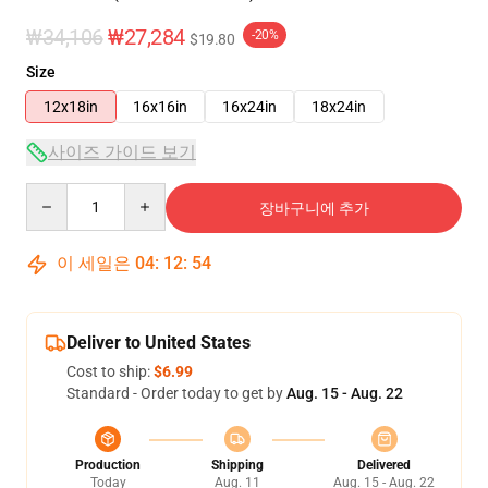
₩34,106
₩27,284
-20%
$19.80
Size
12x18in
16x16in
16x24in
18x24in
사이즈 가이드 보기
Quantity
장바구니에 추가
이 세일은
04
:
12
:
54
Deliver to United States
Cost to ship:
$6.99
Standard - Order today to get by
Aug. 15 - Aug. 22
Production
Shipping
Delivered
Today
Aug. 11
Aug. 15 - Aug. 22