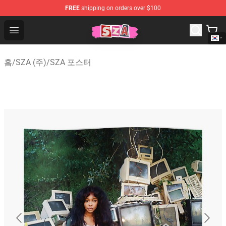
FREE
shipping on orders over $100
SZA Shop - Official SZA Merchandise Store
Open menu
홈
/
SZA (주)
/
SZA 포스터