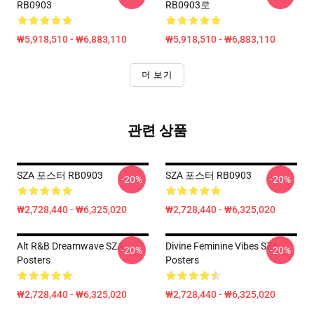
RB0903
RB0903로
₩5,918,510 - ₩6,883,110
₩5,918,510 - ₩6,883,110
더 보기
관련 상품
SZA 포스터 RB0903
SZA 포스터 RB0903
-20%
-20%
₩2,728,440 - ₩6,325,020
₩2,728,440 - ₩6,325,020
Alt R&B Dreamwave SZA
Divine Feminine Vibes SZA
-20%
-20%
Posters
Posters
₩2,728,440 - ₩6,325,020
₩2,728,440 - ₩6,325,020